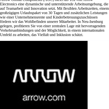
Electronics eine dynamische und unterstützende Arbeitsumgebung, die
auf Teamarbeit und Innovation setzt. Mit flexiblen Arbeitszeiten, einem
großzügigen Urlaubspaket von 30 Tagen und zusätzlichen Leistungen
wie einer Unternehmensrente und Kinderbetreuungszuschüssen
fördern wir das Wohlbefinden unserer Mitarbeiter. In Neu-Isenburg
gelegen, profitieren Sie von einer zentralen Lage mit hervorragenden
Verkehrsanbindungen und der Möglichkeit, in einem internationalen
Umfeld zu arbeiten, das Vielfalt und Inklusion schätzt.