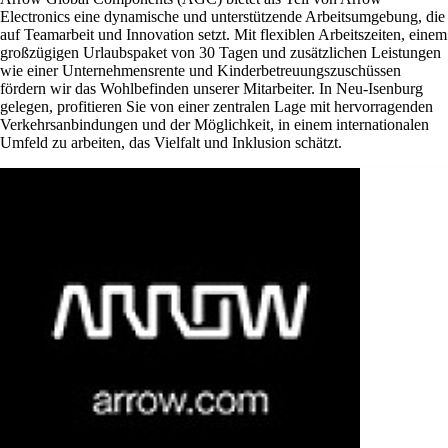
Electronics eine dynamische und unterstützende Arbeitsumgebung, die
auf Teamarbeit und Innovation setzt. Mit flexiblen Arbeitszeiten, einem
großzügigen Urlaubspaket von 30 Tagen und zusätzlichen Leistungen
wie einer Unternehmensrente und Kinderbetreuungszuschüssen
fördern wir das Wohlbefinden unserer Mitarbeiter. In Neu-Isenburg
gelegen, profitieren Sie von einer zentralen Lage mit hervorragenden
Verkehrsanbindungen und der Möglichkeit, in einem internationalen
Umfeld zu arbeiten, das Vielfalt und Inklusion schätzt.