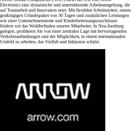
Electronics eine dynamische und unterstützende Arbeitsumgebung, die
auf Teamarbeit und Innovation setzt. Mit flexiblen Arbeitszeiten, einem
großzügigen Urlaubspaket von 30 Tagen und zusätzlichen Leistungen
wie einer Unternehmensrente und Kinderbetreuungszuschüssen
fördern wir das Wohlbefinden unserer Mitarbeiter. In Neu-Isenburg
gelegen, profitieren Sie von einer zentralen Lage mit hervorragenden
Verkehrsanbindungen und der Möglichkeit, in einem internationalen
Umfeld zu arbeiten, das Vielfalt und Inklusion schätzt.