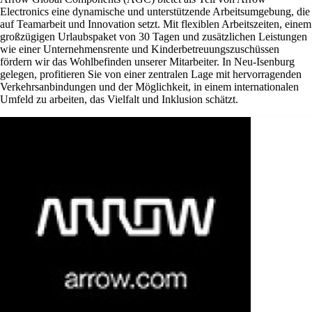
Electronics eine dynamische und unterstützende Arbeitsumgebung, die
auf Teamarbeit und Innovation setzt. Mit flexiblen Arbeitszeiten, einem
großzügigen Urlaubspaket von 30 Tagen und zusätzlichen Leistungen
wie einer Unternehmensrente und Kinderbetreuungszuschüssen
fördern wir das Wohlbefinden unserer Mitarbeiter. In Neu-Isenburg
gelegen, profitieren Sie von einer zentralen Lage mit hervorragenden
Verkehrsanbindungen und der Möglichkeit, in einem internationalen
Umfeld zu arbeiten, das Vielfalt und Inklusion schätzt.