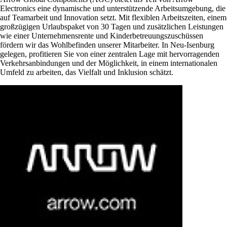
Electronics eine dynamische und unterstützende Arbeitsumgebung, die
auf Teamarbeit und Innovation setzt. Mit flexiblen Arbeitszeiten, einem
großzügigen Urlaubspaket von 30 Tagen und zusätzlichen Leistungen
wie einer Unternehmensrente und Kinderbetreuungszuschüssen
fördern wir das Wohlbefinden unserer Mitarbeiter. In Neu-Isenburg
gelegen, profitieren Sie von einer zentralen Lage mit hervorragenden
Verkehrsanbindungen und der Möglichkeit, in einem internationalen
Umfeld zu arbeiten, das Vielfalt und Inklusion schätzt.