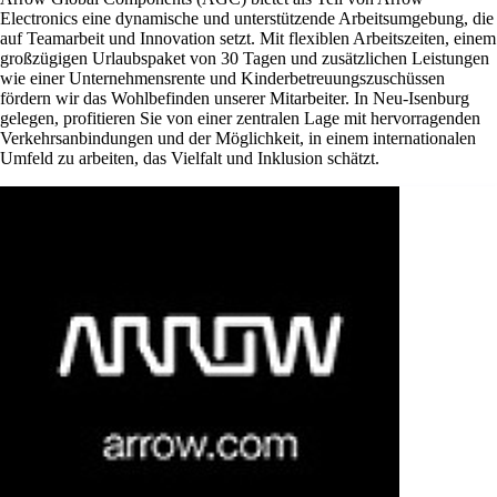
Electronics eine dynamische und unterstützende Arbeitsumgebung, die
auf Teamarbeit und Innovation setzt. Mit flexiblen Arbeitszeiten, einem
großzügigen Urlaubspaket von 30 Tagen und zusätzlichen Leistungen
wie einer Unternehmensrente und Kinderbetreuungszuschüssen
fördern wir das Wohlbefinden unserer Mitarbeiter. In Neu-Isenburg
gelegen, profitieren Sie von einer zentralen Lage mit hervorragenden
Verkehrsanbindungen und der Möglichkeit, in einem internationalen
Umfeld zu arbeiten, das Vielfalt und Inklusion schätzt.