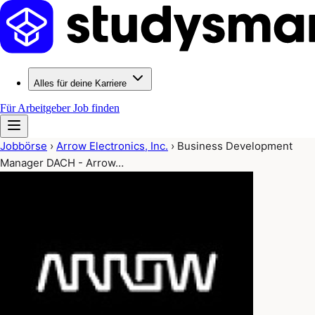
Alles für deine Karriere
Für Arbeitgeber
Job finden
Jobbörse
›
Arrow Electronics, Inc.
›
Business Development
Manager DACH - Arrow…