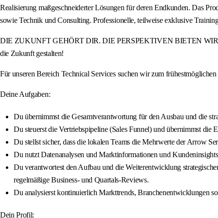
Realisierung maßgeschneiderter Lösungen für deren Endkunden. Das Produ
sowie Technik und Consulting. Professionelle, teilweise exklusive Tra
DIE ZUKUNFT GEHÖRT DIR. DIE PERSPEKTIVEN BIETEN WIR. Werde Teil
die Zukunft gestalten!
Für unseren Bereich Technical Services suchen wir zum frühestmögliche
Deine Aufgaben:
Du übernimmst die Gesamtverantwortung für den Ausbau und die stra
Du steuerst die Vertriebspipeline (Sales Funnel) und übernimmst die
Du stellst sicher, dass die lokalen Teams die Mehrwerte der Arrow Se
Du nutzt Datenanalysen und Marktinformationen und Kundeninsights, u
Du verantwortest den Aufbau und die Weiterentwicklung strategischer 
regelmäßige Business- und Quartals-Reviews.
Du analysierst kontinuierlich Markttrends, Branchenentwicklungen so
Dein Profil: