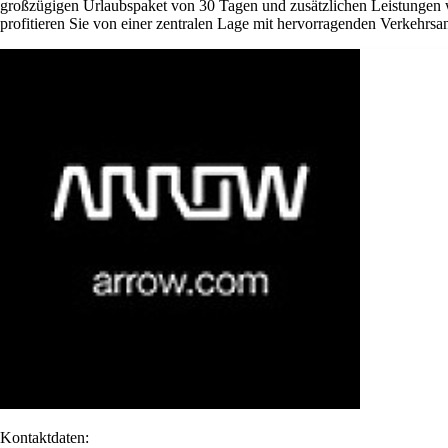
großzügigen Urlaubspaket von 30 Tagen und zusätzlichen Leistungen w
profitieren Sie von einer zentralen Lage mit hervorragenden Verkehrsan
Kontaktdaten: