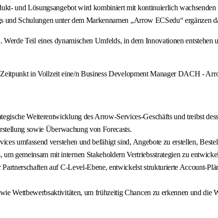
kt- und Lösungsangebot wird kombiniert mit kontinuierlich wachsenden Se
inings und Schulungen unter dem Markennamen „Arrow ECSedu“ ergänzen d
 eines dynamischen Umfelds, in dem Innovationen entstehen und de
n Zeitpunkt in Vollzeit eine/n Business Development Manager DACH - Arr
tegische Weiterentwicklung des Arrow-Services-Geschäfts und treibst des
 Erstellung sowie Überwachung von Forecasts.
rvices umfassend verstehen und befähigt sind, Angebote zu erstellen, Best
m gemeinsam mit internen Stakeholdern Vertriebsstrategien zu entwickeln 
Partnerschaften auf C-Level-Ebene, entwickelst strukturierte Account-Plän
wie Wettbewerbsaktivitäten, um frühzeitig Chancen zu erkennen und die We