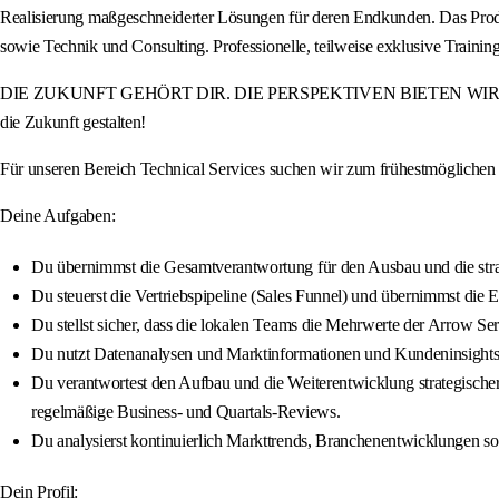
Realisierung maßgeschneiderter Lösungen für deren Endkunden. Das Produ
sowie Technik und Consulting. Professionelle, teilweise exklusive Tra
DIE ZUKUNFT GEHÖRT DIR. DIE PERSPEKTIVEN BIETEN WIR. Werde Teil
die Zukunft gestalten!
Für unseren Bereich Technical Services suchen wir zum frühestmögliche
Deine Aufgaben:
Du übernimmst die Gesamtverantwortung für den Ausbau und die stra
Du steuerst die Vertriebspipeline (Sales Funnel) und übernimmst die
Du stellst sicher, dass die lokalen Teams die Mehrwerte der Arrow Se
Du nutzt Datenanalysen und Marktinformationen und Kundeninsights, u
Du verantwortest den Aufbau und die Weiterentwicklung strategischer 
regelmäßige Business- und Quartals-Reviews.
Du analysierst kontinuierlich Markttrends, Branchenentwicklungen so
Dein Profil: