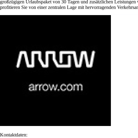
großzügigen Urlaubspaket von 30 Tagen und zusätzlichen Leistungen w
profitieren Sie von einer zentralen Lage mit hervorragenden Verkehrsan
Kontaktdaten: