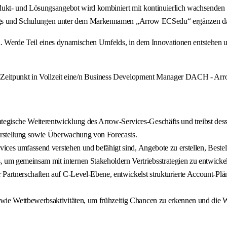
kt- und Lösungsangebot wird kombiniert mit kontinuierlich wachsenden Se
inings und Schulungen unter dem Markennamen „Arrow ECSedu“ ergänzen d
 eines dynamischen Umfelds, in dem Innovationen entstehen und de
n Zeitpunkt in Vollzeit eine/n Business Development Manager DACH - Arr
tegische Weiterentwicklung des Arrow-Services-Geschäfts und treibst des
 Erstellung sowie Überwachung von Forecasts.
rvices umfassend verstehen und befähigt sind, Angebote zu erstellen, Best
m gemeinsam mit internen Stakeholdern Vertriebsstrategien zu entwickeln 
Partnerschaften auf C-Level-Ebene, entwickelst strukturierte Account-Plän
wie Wettbewerbsaktivitäten, um frühzeitig Chancen zu erkennen und die We