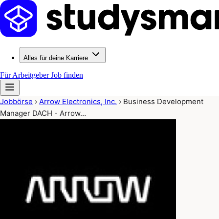
Alles für deine Karriere
Für Arbeitgeber
Job finden
Jobbörse
›
Arrow Electronics, Inc.
›
Business Development
Manager DACH - Arrow…