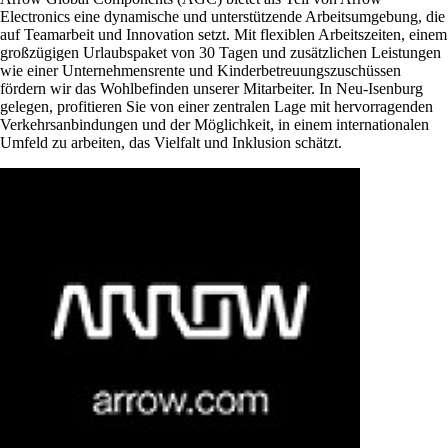
Electronics eine dynamische und unterstützende Arbeitsumgebung, die
auf Teamarbeit und Innovation setzt. Mit flexiblen Arbeitszeiten, einem
großzügigen Urlaubspaket von 30 Tagen und zusätzlichen Leistungen
wie einer Unternehmensrente und Kinderbetreuungszuschüssen
fördern wir das Wohlbefinden unserer Mitarbeiter. In Neu-Isenburg
gelegen, profitieren Sie von einer zentralen Lage mit hervorragenden
Verkehrsanbindungen und der Möglichkeit, in einem internationalen
Umfeld zu arbeiten, das Vielfalt und Inklusion schätzt.