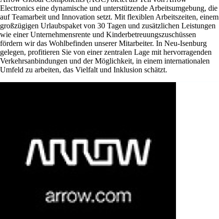
Electronics eine dynamische und unterstützende Arbeitsumgebung, die
auf Teamarbeit und Innovation setzt. Mit flexiblen Arbeitszeiten, einem
großzügigen Urlaubspaket von 30 Tagen und zusätzlichen Leistungen
wie einer Unternehmensrente und Kinderbetreuungszuschüssen
fördern wir das Wohlbefinden unserer Mitarbeiter. In Neu-Isenburg
gelegen, profitieren Sie von einer zentralen Lage mit hervorragenden
Verkehrsanbindungen und der Möglichkeit, in einem internationalen
Umfeld zu arbeiten, das Vielfalt und Inklusion schätzt.