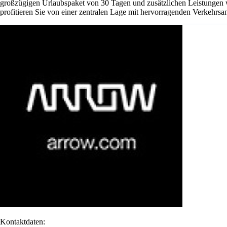
großzügigen Urlaubspaket von 30 Tagen und zusätzlichen Leistungen w
profitieren Sie von einer zentralen Lage mit hervorragenden Verkehrsan
Kontaktdaten: