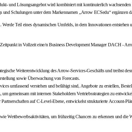
kt- und Lösungsangebot wird kombiniert mit kontinuierlich wachsenden Se
inings und Schulungen unter dem Markennamen „Arrow ECSedu“ ergänzen d
 eines dynamischen Umfelds, in dem Innovationen entstehen und de
n Zeitpunkt in Vollzeit eine/n Business Development Manager DACH - Arr
tegische Weiterentwicklung des Arrow-Services-Geschäfts und treibst des
 Erstellung sowie Überwachung von Forecasts.
rvices umfassend verstehen und befähigt sind, Angebote zu erstellen, Best
m gemeinsam mit internen Stakeholdern Vertriebsstrategien zu entwickeln 
Partnerschaften auf C-Level-Ebene, entwickelst strukturierte Account-Plän
wie Wettbewerbsaktivitäten, um frühzeitig Chancen zu erkennen und die We