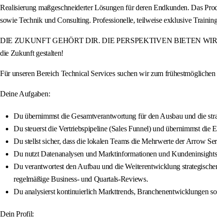
Realisierung maßgeschneiderter Lösungen für deren Endkunden. Das Produ
sowie Technik und Consulting. Professionelle, teilweise exklusive Tra
DIE ZUKUNFT GEHÖRT DIR. DIE PERSPEKTIVEN BIETEN WIR. Werde Teil
die Zukunft gestalten!
Für unseren Bereich Technical Services suchen wir zum frühestmögliche
Deine Aufgaben:
Du übernimmst die Gesamtverantwortung für den Ausbau und die stra
Du steuerst die Vertriebspipeline (Sales Funnel) und übernimmst die
Du stellst sicher, dass die lokalen Teams die Mehrwerte der Arrow Se
Du nutzt Datenanalysen und Marktinformationen und Kundeninsights, u
Du verantwortest den Aufbau und die Weiterentwicklung strategischer 
regelmäßige Business- und Quartals-Reviews.
Du analysierst kontinuierlich Markttrends, Branchenentwicklungen so
Dein Profil: