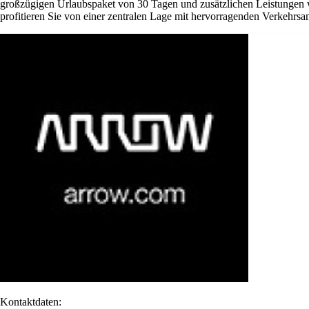
großzügigen Urlaubspaket von 30 Tagen und zusätzlichen Leistungen w
profitieren Sie von einer zentralen Lage mit hervorragenden Verkehrsan
Kontaktdaten: