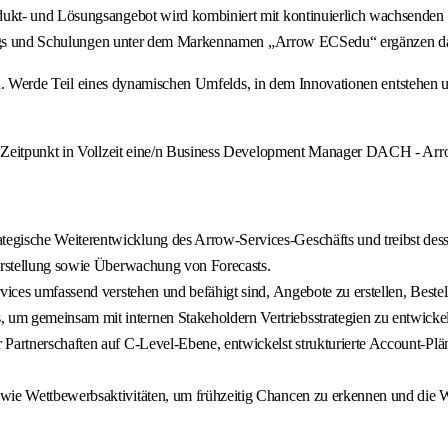
kt- und Lösungsangebot wird kombiniert mit kontinuierlich wachsenden Se
inings und Schulungen unter dem Markennamen „Arrow ECSedu“ ergänzen d
 eines dynamischen Umfelds, in dem Innovationen entstehen und de
n Zeitpunkt in Vollzeit eine/n Business Development Manager DACH - Arr
tegische Weiterentwicklung des Arrow-Services-Geschäfts und treibst des
 Erstellung sowie Überwachung von Forecasts.
rvices umfassend verstehen und befähigt sind, Angebote zu erstellen, Best
m gemeinsam mit internen Stakeholdern Vertriebsstrategien zu entwickeln 
Partnerschaften auf C-Level-Ebene, entwickelst strukturierte Account-Plän
wie Wettbewerbsaktivitäten, um frühzeitig Chancen zu erkennen und die We