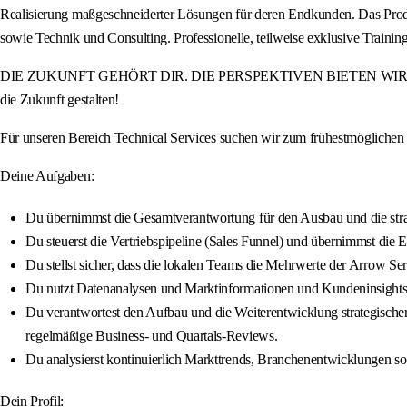
Realisierung maßgeschneiderter Lösungen für deren Endkunden. Das Produ
sowie Technik und Consulting. Professionelle, teilweise exklusive Tra
DIE ZUKUNFT GEHÖRT DIR. DIE PERSPEKTIVEN BIETEN WIR. Werde Teil
die Zukunft gestalten!
Für unseren Bereich Technical Services suchen wir zum frühestmögliche
Deine Aufgaben:
Du übernimmst die Gesamtverantwortung für den Ausbau und die stra
Du steuerst die Vertriebspipeline (Sales Funnel) und übernimmst die
Du stellst sicher, dass die lokalen Teams die Mehrwerte der Arrow Se
Du nutzt Datenanalysen und Marktinformationen und Kundeninsights, u
Du verantwortest den Aufbau und die Weiterentwicklung strategischer 
regelmäßige Business- und Quartals-Reviews.
Du analysierst kontinuierlich Markttrends, Branchenentwicklungen so
Dein Profil: