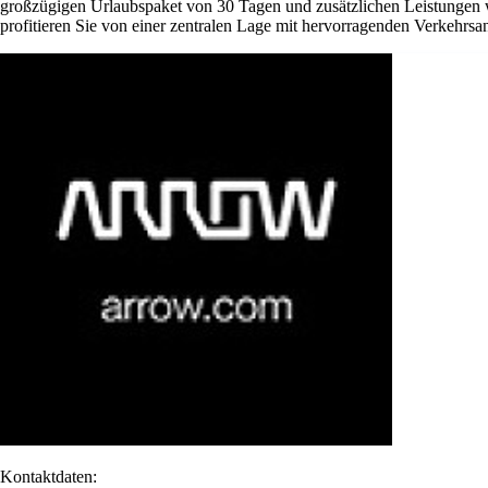
großzügigen Urlaubspaket von 30 Tagen und zusätzlichen Leistungen w
profitieren Sie von einer zentralen Lage mit hervorragenden Verkehrsan
Kontaktdaten: