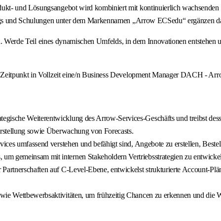
kt- und Lösungsangebot wird kombiniert mit kontinuierlich wachsenden Se
inings und Schulungen unter dem Markennamen „Arrow ECSedu“ ergänzen d
 eines dynamischen Umfelds, in dem Innovationen entstehen und de
n Zeitpunkt in Vollzeit eine/n Business Development Manager DACH - Arr
tegische Weiterentwicklung des Arrow-Services-Geschäfts und treibst des
 Erstellung sowie Überwachung von Forecasts.
rvices umfassend verstehen und befähigt sind, Angebote zu erstellen, Best
m gemeinsam mit internen Stakeholdern Vertriebsstrategien zu entwickeln 
Partnerschaften auf C-Level-Ebene, entwickelst strukturierte Account-Plän
wie Wettbewerbsaktivitäten, um frühzeitig Chancen zu erkennen und die We