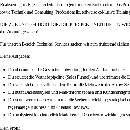
Realisierung maßgeschneiderter Lösungen für deren Endkunden. Das Produ
sowie Technik und Consulting. Professionelle, teilweise exklusive Tra
DIE ZUKUNFT GEHÖRT DIR. DIE PERSPEKTIVEN BIETEN WIR. Werde Teil
die Zukunft gestalten!
Für unseren Bereich Technical Services suchen wir zum frühestmögliche
Deine Aufgaben:
Du übernimmst die Gesamtverantwortung für den Ausbau und die stra
Du steuerst die Vertriebspipeline (Sales Funnel) und übernimmst die
Du stellst sicher, dass die lokalen Teams die Mehrwerte der Arrow Se
Du nutzt Datenanalysen und Marktinformationen und Kundeninsights, u
Du verantwortest den Aufbau und die Weiterentwicklung strategischer 
regelmäßige Business- und Quartals-Reviews.
Du analysierst kontinuierlich Markttrends, Branchenentwicklungen so
Dein Profil: