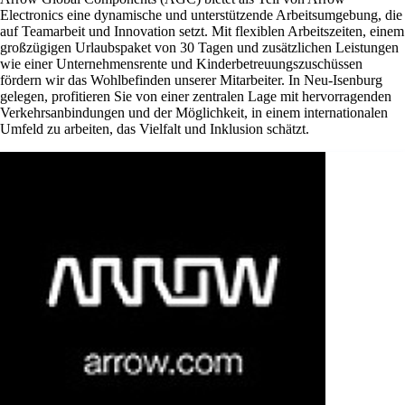
Electronics eine dynamische und unterstützende Arbeitsumgebung, die
auf Teamarbeit und Innovation setzt. Mit flexiblen Arbeitszeiten, einem
großzügigen Urlaubspaket von 30 Tagen und zusätzlichen Leistungen
wie einer Unternehmensrente und Kinderbetreuungszuschüssen
fördern wir das Wohlbefinden unserer Mitarbeiter. In Neu-Isenburg
gelegen, profitieren Sie von einer zentralen Lage mit hervorragenden
Verkehrsanbindungen und der Möglichkeit, in einem internationalen
Umfeld zu arbeiten, das Vielfalt und Inklusion schätzt.