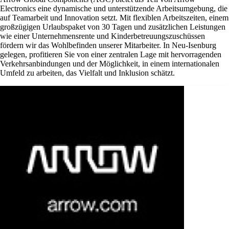
Electronics eine dynamische und unterstützende Arbeitsumgebung, die
auf Teamarbeit und Innovation setzt. Mit flexiblen Arbeitszeiten, einem
großzügigen Urlaubspaket von 30 Tagen und zusätzlichen Leistungen
wie einer Unternehmensrente und Kinderbetreuungszuschüssen
fördern wir das Wohlbefinden unserer Mitarbeiter. In Neu-Isenburg
gelegen, profitieren Sie von einer zentralen Lage mit hervorragenden
Verkehrsanbindungen und der Möglichkeit, in einem internationalen
Umfeld zu arbeiten, das Vielfalt und Inklusion schätzt.