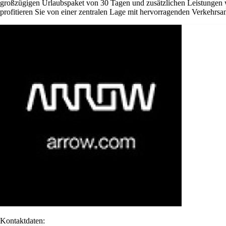
großzügigen Urlaubspaket von 30 Tagen und zusätzlichen Leistungen w
profitieren Sie von einer zentralen Lage mit hervorragenden Verkehrsan
Kontaktdaten: