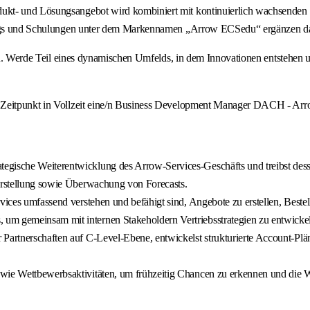
kt- und Lösungsangebot wird kombiniert mit kontinuierlich wachsenden Se
inings und Schulungen unter dem Markennamen „Arrow ECSedu“ ergänzen d
 eines dynamischen Umfelds, in dem Innovationen entstehen und de
n Zeitpunkt in Vollzeit eine/n Business Development Manager DACH - Arr
tegische Weiterentwicklung des Arrow-Services-Geschäfts und treibst des
 Erstellung sowie Überwachung von Forecasts.
rvices umfassend verstehen und befähigt sind, Angebote zu erstellen, Best
m gemeinsam mit internen Stakeholdern Vertriebsstrategien zu entwickeln 
Partnerschaften auf C-Level-Ebene, entwickelst strukturierte Account-Plän
wie Wettbewerbsaktivitäten, um frühzeitig Chancen zu erkennen und die We