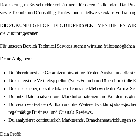
Realisierung maßgeschneiderter Lösungen für deren Endkunden. Das Produ
sowie Technik und Consulting. Professionelle, teilweise exklusive Tra
DIE ZUKUNFT GEHÖRT DIR. DIE PERSPEKTIVEN BIETEN WIR. Werde Teil
die Zukunft gestalten!
Für unseren Bereich Technical Services suchen wir zum frühestmögliche
Deine Aufgaben:
Du übernimmst die Gesamtverantwortung für den Ausbau und die stra
Du steuerst die Vertriebspipeline (Sales Funnel) und übernimmst die
Du stellst sicher, dass die lokalen Teams die Mehrwerte der Arrow Se
Du nutzt Datenanalysen und Marktinformationen und Kundeninsights, u
Du verantwortest den Aufbau und die Weiterentwicklung strategischer 
regelmäßige Business- und Quartals-Reviews.
Du analysierst kontinuierlich Markttrends, Branchenentwicklungen so
Dein Profil: