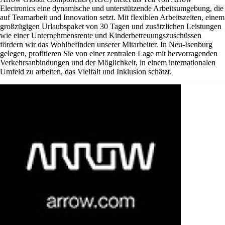
Electronics eine dynamische und unterstützende Arbeitsumgebung, die
auf Teamarbeit und Innovation setzt. Mit flexiblen Arbeitszeiten, einem
großzügigen Urlaubspaket von 30 Tagen und zusätzlichen Leistungen
wie einer Unternehmensrente und Kinderbetreuungszuschüssen
fördern wir das Wohlbefinden unserer Mitarbeiter. In Neu-Isenburg
gelegen, profitieren Sie von einer zentralen Lage mit hervorragenden
Verkehrsanbindungen und der Möglichkeit, in einem internationalen
Umfeld zu arbeiten, das Vielfalt und Inklusion schätzt.