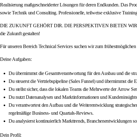
Realisierung maßgeschneiderter Lösungen für deren Endkunden. Das Produ
sowie Technik und Consulting. Professionelle, teilweise exklusive Tra
DIE ZUKUNFT GEHÖRT DIR. DIE PERSPEKTIVEN BIETEN WIR. Werde Teil
die Zukunft gestalten!
Für unseren Bereich Technical Services suchen wir zum frühestmögliche
Deine Aufgaben:
Du übernimmst die Gesamtverantwortung für den Ausbau und die stra
Du steuerst die Vertriebspipeline (Sales Funnel) und übernimmst die
Du stellst sicher, dass die lokalen Teams die Mehrwerte der Arrow Se
Du nutzt Datenanalysen und Marktinformationen und Kundeninsights, u
Du verantwortest den Aufbau und die Weiterentwicklung strategischer 
regelmäßige Business- und Quartals-Reviews.
Du analysierst kontinuierlich Markttrends, Branchenentwicklungen so
Dein Profil: