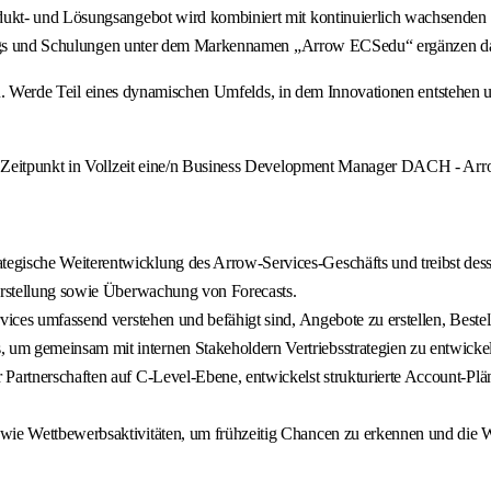
kt- und Lösungsangebot wird kombiniert mit kontinuierlich wachsenden Se
inings und Schulungen unter dem Markennamen „Arrow ECSedu“ ergänzen d
 eines dynamischen Umfelds, in dem Innovationen entstehen und de
n Zeitpunkt in Vollzeit eine/n Business Development Manager DACH - Arr
tegische Weiterentwicklung des Arrow-Services-Geschäfts und treibst des
 Erstellung sowie Überwachung von Forecasts.
rvices umfassend verstehen und befähigt sind, Angebote zu erstellen, Best
m gemeinsam mit internen Stakeholdern Vertriebsstrategien zu entwickeln 
Partnerschaften auf C-Level-Ebene, entwickelst strukturierte Account-Plän
wie Wettbewerbsaktivitäten, um frühzeitig Chancen zu erkennen und die We