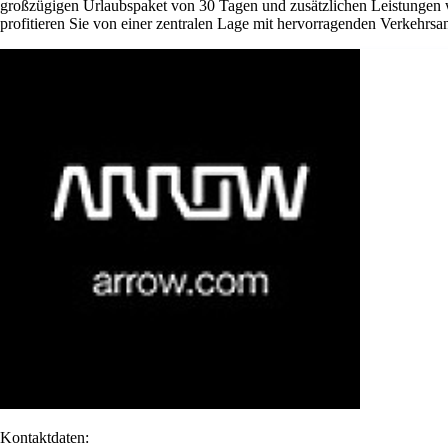
großzügigen Urlaubspaket von 30 Tagen und zusätzlichen Leistungen w
profitieren Sie von einer zentralen Lage mit hervorragenden Verkehrsan
Kontaktdaten: