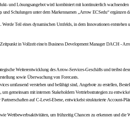
kt- und Lösungsangebot wird kombiniert mit kontinuierlich wachsenden Se
inings und Schulungen unter dem Markennamen „Arrow ECSedu“ ergänzen d
 eines dynamischen Umfelds, in dem Innovationen entstehen und de
n Zeitpunkt in Vollzeit eine/n Business Development Manager DACH - Arr
tegische Weiterentwicklung des Arrow-Services-Geschäfts und treibst des
 Erstellung sowie Überwachung von Forecasts.
rvices umfassend verstehen und befähigt sind, Angebote zu erstellen, Best
m gemeinsam mit internen Stakeholdern Vertriebsstrategien zu entwickeln 
Partnerschaften auf C-Level-Ebene, entwickelst strukturierte Account-Plän
wie Wettbewerbsaktivitäten, um frühzeitig Chancen zu erkennen und die We