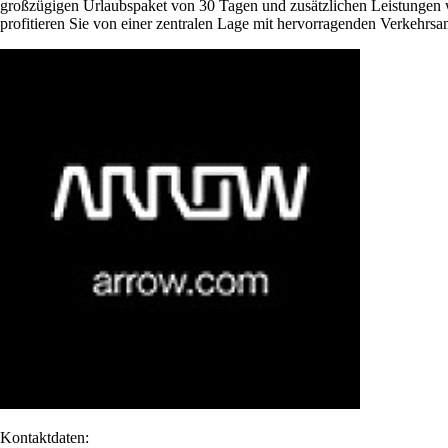
großzügigen Urlaubspaket von 30 Tagen und zusätzlichen Leistungen w
profitieren Sie von einer zentralen Lage mit hervorragenden Verkehrsan
Kontaktdaten: