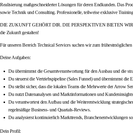
Realisierung maßgeschneiderter Lösungen für deren Endkunden. Das Produ
sowie Technik und Consulting. Professionelle, teilweise exklusive Tra
DIE ZUKUNFT GEHÖRT DIR. DIE PERSPEKTIVEN BIETEN WIR. Werde Teil
die Zukunft gestalten!
Für unseren Bereich Technical Services suchen wir zum frühestmögliche
Deine Aufgaben:
Du übernimmst die Gesamtverantwortung für den Ausbau und die stra
Du steuerst die Vertriebspipeline (Sales Funnel) und übernimmst die
Du stellst sicher, dass die lokalen Teams die Mehrwerte der Arrow Se
Du nutzt Datenanalysen und Marktinformationen und Kundeninsights, u
Du verantwortest den Aufbau und die Weiterentwicklung strategischer 
regelmäßige Business- und Quartals-Reviews.
Du analysierst kontinuierlich Markttrends, Branchenentwicklungen so
Dein Profil: