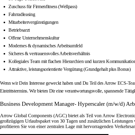
Zuschuss für Firmenfitness (Wellpass)
Fahrradleasing
Mitarbeitervergünstigungen
Betriebsarzt
Offene Unternehmenskultur
Modernes & dynamisches Arbeitsumfeld
Sicheres & vertrauensvolles Arbeitsverhältnis
Kollegiales Team mit flachen Hierarchien und kurzen Kommunikati
Attraktive, leistungsorientierte Vergütung (Grundgehalt plus Bonus)
Wenn wir Dein Interesse geweckt haben und Du Teil des Arrow ECS-Teams
Eintrittstermins. Wir bieten Dir eine verantwortungsvolle, spannende Tätig
Business Development Manager- Hyperscaler (m/w/d) Arbei
Arrow Global Components (AGC) bietet als Teil von Arrow Electronics 
großzügigen Urlaubspaket von 30 Tagen und zusätzlichen Leistungen w
profitieren Sie von einer zentralen Lage mit hervorragenden Verkehrsan