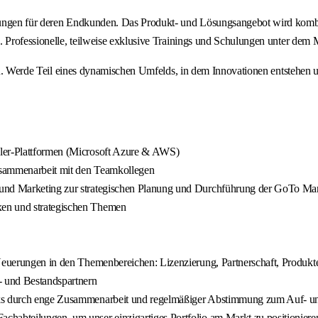
sungen für deren Endkunden. Das Produkt- und Lösungsangebot wird kombin
ng. Professionelle, teilweise exklusive Trainings und Schulungen unter
 eines dynamischen Umfelds, in dem Innovationen entstehen und de
aler-Plattformen (Microsoft Azure & AWS)
Zusammenarbeit mit den Teamkollegen
 und Marketing zur strategischen Planung und Durchführung der GoTo Mar
xen und strategischen Themen
 Neuerungen in den Themenbereichen: Lizenzierung, Partnerschaft, Produkt
- und Bestandspartnern
rks durch enge Zusammenarbeit und regelmäßiger Abstimmung zum Auf- un
chabteilungen, um unser einzigartiges Portfolio am Markt zu positioniere