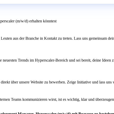
erscaler (m/w/d) erhalten könntest
 Leuten aus der Branche in Kontakt zu treten. Lass uns gemeinsam dei
ie neuesten Trends im Hyperscaler-Bereich und sei bereit, deine Ideen z
ch direkt über unsere Website zu bewerben. Zeige Initiative und lass un
ernen Teams kommunizieren wirst, ist es wichtig, klar und überzeugen
evelopment Manager- Hyperscaler (m/w/d) mit Bravour zu bestehe