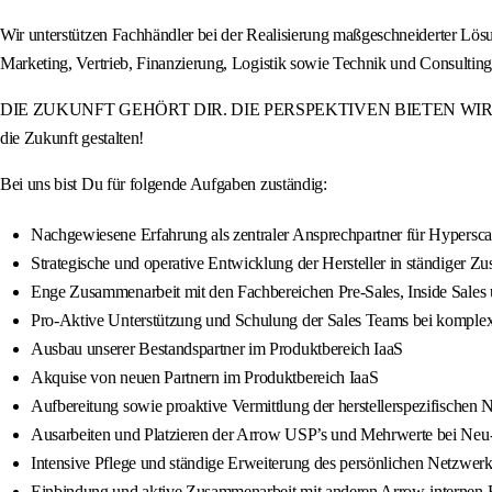
Wir unterstützen Fachhändler bei der Realisierung maßgeschneiderter Lö
Marketing, Vertrieb, Finanzierung, Logistik sowie Technik und Consulti
DIE ZUKUNFT GEHÖRT DIR. DIE PERSPEKTIVEN BIETEN WIR. Werde Teil
die Zukunft gestalten!
Bei uns bist Du für folgende Aufgaben zuständig:
Nachgewiesene Erfahrung als zentraler Ansprechpartner für Hypersc
Strategische und operative Entwicklung der Hersteller in ständiger 
Enge Zusammenarbeit mit den Fachbereichen Pre-Sales, Inside Sales
Pro-Aktive Unterstützung und Schulung der Sales Teams bei komple
Ausbau unserer Bestandspartner im Produktbereich IaaS
Akquise von neuen Partnern im Produktbereich IaaS
Aufbereitung sowie proaktive Vermittlung der herstellerspezifischen
Ausarbeiten und Platzieren der Arrow USP’s und Mehrwerte bei Neu
Intensive Pflege und ständige Erweiterung des persönlichen Netzwe
Einbindung und aktive Zusammenarbeit mit anderen Arrow-internen Fa