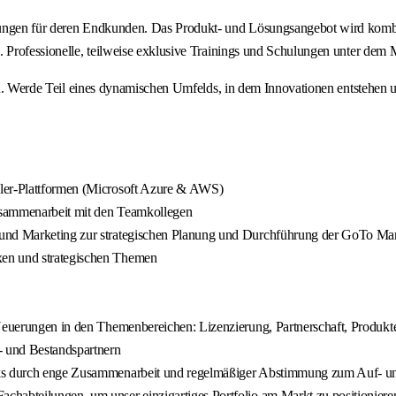
sungen für deren Endkunden. Das Produkt- und Lösungsangebot wird kombin
ng. Professionelle, teilweise exklusive Trainings und Schulungen unter
 eines dynamischen Umfelds, in dem Innovationen entstehen und de
aler-Plattformen (Microsoft Azure & AWS)
Zusammenarbeit mit den Teamkollegen
 und Marketing zur strategischen Planung und Durchführung der GoTo Mar
xen und strategischen Themen
 Neuerungen in den Themenbereichen: Lizenzierung, Partnerschaft, Produkt
- und Bestandspartnern
rks durch enge Zusammenarbeit und regelmäßiger Abstimmung zum Auf- un
chabteilungen, um unser einzigartiges Portfolio am Markt zu positioniere