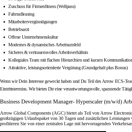
Zuschuss für Firmenfitness (Wellpass)
Fahrradleasing
Mitarbeitervergünstigungen
Betriebsarzt
Offene Unternehmenskultur
Modernes & dynamisches Arbeitsumfeld
Sicheres & vertrauensvolles Arbeitsverhältnis
Kollegiales Team mit flachen Hierarchien und kurzen Kommunikati
Attraktive, leistungsorientierte Vergütung (Grundgehalt plus Bonus)
Wenn wir Dein Interesse geweckt haben und Du Teil des Arrow ECS-Teams
Eintrittstermins. Wir bieten Dir eine verantwortungsvolle, spannende Tätig
Business Development Manager- Hyperscaler (m/w/d) Arbei
Arrow Global Components (AGC) bietet als Teil von Arrow Electronics 
großzügigen Urlaubspaket von 30 Tagen und zusätzlichen Leistungen w
profitieren Sie von einer zentralen Lage mit hervorragenden Verkehrsan