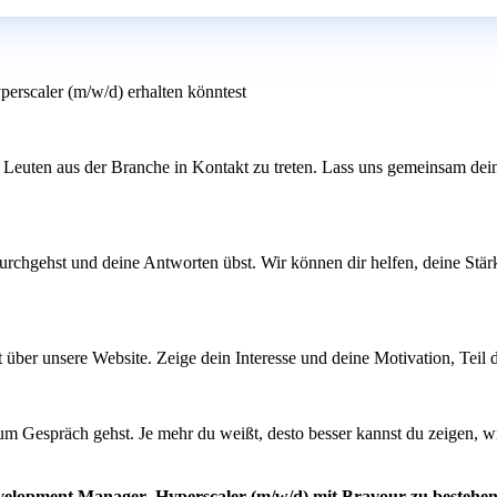
erscaler (m/w/d) erhalten könntest
 Leuten aus der Branche in Kontakt zu treten. Lass uns gemeinsam dei
rchgehst und deine Antworten übst. Wir können dir helfen, deine Stärke
ekt über unsere Website. Zeige dein Interesse und deine Motivation, Te
um Gespräch gehst. Je mehr du weißt, desto besser kannst du zeigen, 
evelopment Manager- Hyperscaler (m/w/d) mit Bravour zu bestehe