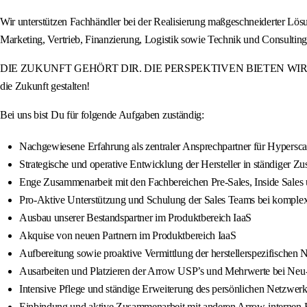
Wir unterstützen Fachhändler bei der Realisierung maßgeschneiderter Lö
Marketing, Vertrieb, Finanzierung, Logistik sowie Technik und Consulti
DIE ZUKUNFT GEHÖRT DIR. DIE PERSPEKTIVEN BIETEN WIR. Werde Teil
die Zukunft gestalten!
Bei uns bist Du für folgende Aufgaben zuständig:
Nachgewiesene Erfahrung als zentraler Ansprechpartner für Hypersc
Strategische und operative Entwicklung der Hersteller in ständiger 
Enge Zusammenarbeit mit den Fachbereichen Pre-Sales, Inside Sales
Pro-Aktive Unterstützung und Schulung der Sales Teams bei komple
Ausbau unserer Bestandspartner im Produktbereich IaaS
Akquise von neuen Partnern im Produktbereich IaaS
Aufbereitung sowie proaktive Vermittlung der herstellerspezifischen
Ausarbeiten und Platzieren der Arrow USP’s und Mehrwerte bei Neu
Intensive Pflege und ständige Erweiterung des persönlichen Netzwe
Einbindung und aktive Zusammenarbeit mit anderen Arrow-internen Fa