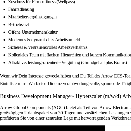
Zuschuss für Firmenfitness (Wellpass)
Fahrradleasing
Mitarbeitervergünstigungen
Betriebsarzt
Offene Unternehmenskultur
Modernes & dynamisches Arbeitsumfeld
Sicheres & vertrauensvolles Arbeitsverhältnis
Kollegiales Team mit flachen Hierarchien und kurzen Kommunikati
Attraktive, leistungsorientierte Vergütung (Grundgehalt plus Bonus)
Wenn wir Dein Interesse geweckt haben und Du Teil des Arrow ECS-Teams
Eintrittstermins. Wir bieten Dir eine verantwortungsvolle, spannende Tätig
Business Development Manager- Hyperscaler (m/w/d) Arbei
Arrow Global Components (AGC) bietet als Teil von Arrow Electronics 
großzügigen Urlaubspaket von 30 Tagen und zusätzlichen Leistungen w
profitieren Sie von einer zentralen Lage mit hervorragenden Verkehrsan