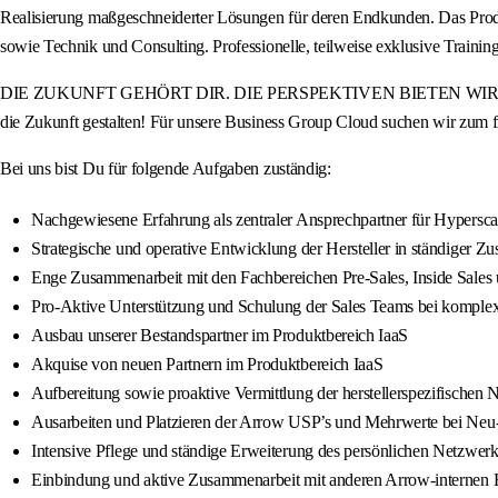
Realisierung maßgeschneiderter Lösungen für deren Endkunden. Das Produ
sowie Technik und Consulting. Professionelle, teilweise exklusive Tra
DIE ZUKUNFT GEHÖRT DIR. DIE PERSPEKTIVEN BIETEN WIR. Werde Teil
die Zukunft gestalten! Für unsere Business Group Cloud suchen wir zum f
Bei uns bist Du für folgende Aufgaben zuständig:
Nachgewiesene Erfahrung als zentraler Ansprechpartner für Hypersc
Strategische und operative Entwicklung der Hersteller in ständiger 
Enge Zusammenarbeit mit den Fachbereichen Pre-Sales, Inside Sales
Pro-Aktive Unterstützung und Schulung der Sales Teams bei komple
Ausbau unserer Bestandspartner im Produktbereich IaaS
Akquise von neuen Partnern im Produktbereich IaaS
Aufbereitung sowie proaktive Vermittlung der herstellerspezifischen
Ausarbeiten und Platzieren der Arrow USP’s und Mehrwerte bei Neu
Intensive Pflege und ständige Erweiterung des persönlichen Netzwe
Einbindung und aktive Zusammenarbeit mit anderen Arrow-internen Fa