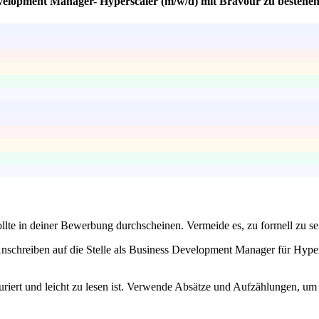
evelopment Manager- Hyperscaler (m/w/d) mit Bravour zu bestehe
 sollte in deiner Bewerbung durchscheinen. Vermeide es, zu formell zu
 Anschreiben auf die Stelle als Business Development Manager für Hyper
uriert und leicht zu lesen ist. Verwende Absätze und Aufzählungen, um