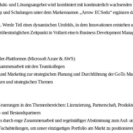
kt- und Lösungsangebot wird kombiniert mit kontinuierlich wachsenden Se
inings und Schulungen unter dem Markennamen „Arrow ECSedu“ ergänzen d
 eines dynamischen Umfelds, in dem Innovationen entstehen und de
rühestmöglichen Zeitpunkt in Vollzeit eine/n Business Development Manag
aler-Plattformen (Microsoft Azure & AWS)
Zusammenarbeit mit den Teamkollegen
 und Marketing zur strategischen Planung und Durchführung der GoTo Mar
xen und strategischen Themen
 Neuerungen in den Themenbereichen: Lizenzierung, Partnerschaft, Produkt
- und Bestandspartnern
rks durch enge Zusammenarbeit und regelmäßiger Abstimmung zum Auf- un
chabteilungen, um unser einzigartiges Portfolio am Markt zu positioniere