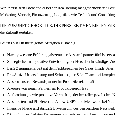
Wir unterstützen Fachhändler bei der Realisierung maßgeschneiderter Lö
Marketing, Vertrieb, Finanzierung, Logistik sowie Technik und Consulti
DIE ZUKUNFT GEHÖRT DIR. DIE PERSPEKTIVEN BIETEN WIR. Werde Teil
die Zukunft gestalten!
Bei uns bist Du für folgende Aufgaben zuständig:
Nachgewiesene Erfahrung als zentraler Ansprechpartner für Hypersc
Strategische und operative Entwicklung der Hersteller in ständiger 
Enge Zusammenarbeit mit den Fachbereichen Pre-Sales, Inside Sales
Pro-Aktive Unterstützung und Schulung der Sales Teams bei komple
Ausbau unserer Bestandspartner im Produktbereich IaaS
Akquise von neuen Partnern im Produktbereich IaaS
Aufbereitung sowie proaktive Vermittlung der herstellerspezifischen
Ausarbeiten und Platzieren der Arrow USP’s und Mehrwerte bei Neu
Intensive Pflege und ständige Erweiterung des persönlichen Netzwe
Einbindung und aktive Zusammenarbeit mit anderen Arrow-internen Fa