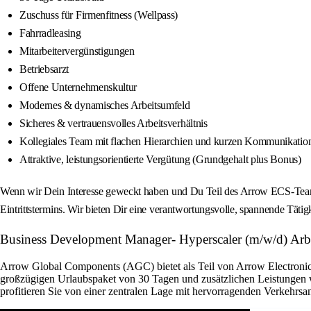
Zuschuss für Firmenfitness (Wellpass)
Fahrradleasing
Mitarbeitervergünstigungen
Betriebsarzt
Offene Unternehmenskultur
Modernes & dynamisches Arbeitsumfeld
Sicheres & vertrauensvolles Arbeitsverhältnis
Kollegiales Team mit flachen Hierarchien und kurzen Kommunikati
Attraktive, leistungsorientierte Vergütung (Grundgehalt plus Bonus)
Wenn wir Dein Interesse geweckt haben und Du Teil des Arrow ECS-Teams
Eintrittstermins. Wir bieten Dir eine verantwortungsvolle, spannende Tätig
Business Development Manager- Hyperscaler (m/w/d) Arbei
Arrow Global Components (AGC) bietet als Teil von Arrow Electronics 
großzügigen Urlaubspaket von 30 Tagen und zusätzlichen Leistungen w
profitieren Sie von einer zentralen Lage mit hervorragenden Verkehrsan