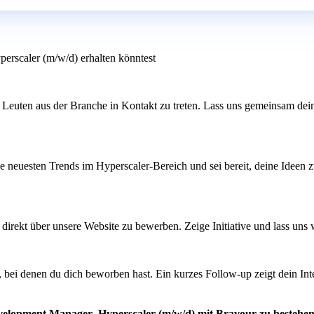
erscaler (m/w/d) erhalten könntest
 Leuten aus der Branche in Kontakt zu treten. Lass uns gemeinsam dei
ie neuesten Trends im Hyperscaler-Bereich und sei bereit, deine Ideen z
ch direkt über unsere Website zu bewerben. Zeige Initiative und lass un
bei denen du dich beworben hast. Ein kurzes Follow-up zeigt dein In
evelopment Manager- Hyperscaler (m/w/d) mit Bravour zu bestehe