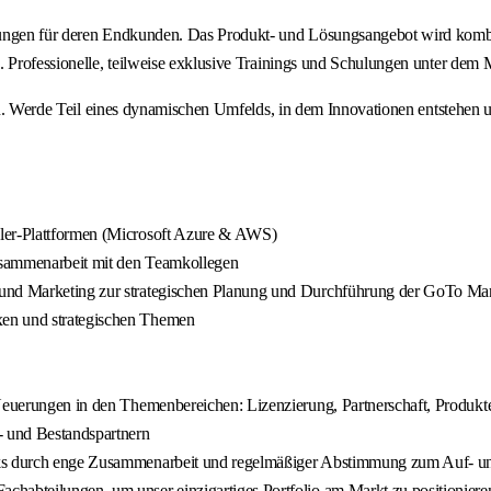
sungen für deren Endkunden. Das Produkt- und Lösungsangebot wird kombin
ng. Professionelle, teilweise exklusive Trainings und Schulungen unter
 eines dynamischen Umfelds, in dem Innovationen entstehen und de
aler-Plattformen (Microsoft Azure & AWS)
Zusammenarbeit mit den Teamkollegen
 und Marketing zur strategischen Planung und Durchführung der GoTo Mar
xen und strategischen Themen
 Neuerungen in den Themenbereichen: Lizenzierung, Partnerschaft, Produkt
- und Bestandspartnern
rks durch enge Zusammenarbeit und regelmäßiger Abstimmung zum Auf- un
chabteilungen, um unser einzigartiges Portfolio am Markt zu positioniere