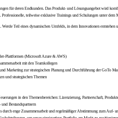
sungen für deren Endkunden. Das Produkt- und Lösungsangebot wird kombin
ng. Professionelle, teilweise exklusive Trainings und Schulungen unter
 eines dynamischen Umfelds, in dem Innovationen entstehen und de
aler-Plattformen (Microsoft Azure & AWS)
Zusammenarbeit mit den Teamkollegen
 und Marketing zur strategischen Planung und Durchführung der GoTo Mar
xen und strategischen Themen
 Neuerungen in den Themenbereichen: Lizenzierung, Partnerschaft, Produkt
- und Bestandspartnern
rks durch enge Zusammenarbeit und regelmäßiger Abstimmung zum Auf- un
chabteilungen, um unser einzigartiges Portfolio am Markt zu positioniere