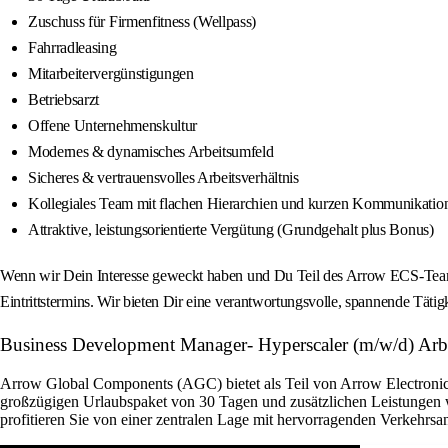
Zuschuss für Firmenfitness (Wellpass)
Fahrradleasing
Mitarbeitervergünstigungen
Betriebsarzt
Offene Unternehmenskultur
Modernes & dynamisches Arbeitsumfeld
Sicheres & vertrauensvolles Arbeitsverhältnis
Kollegiales Team mit flachen Hierarchien und kurzen Kommunikati
Attraktive, leistungsorientierte Vergütung (Grundgehalt plus Bonus)
Wenn wir Dein Interesse geweckt haben und Du Teil des Arrow ECS-Teams
Eintrittstermins. Wir bieten Dir eine verantwortungsvolle, spannende Tätig
Business Development Manager- Hyperscaler (m/w/d) Arbei
Arrow Global Components (AGC) bietet als Teil von Arrow Electronics 
großzügigen Urlaubspaket von 30 Tagen und zusätzlichen Leistungen w
profitieren Sie von einer zentralen Lage mit hervorragenden Verkehrsan