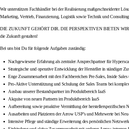
Wir unterstützen Fachhändler bei der Realisierung maßgeschneiderter Lö
Marketing, Vertrieb, Finanzierung, Logistik sowie Technik und Consulti
DIE ZUKUNFT GEHÖRT DIR. DIE PERSPEKTIVEN BIETEN WIR. Werde Teil
die Zukunft gestalten!
Bei uns bist Du für folgende Aufgaben zuständig:
Nachgewiesene Erfahrung als zentraler Ansprechpartner für Hypersc
Strategische und operative Entwicklung der Hersteller in ständiger 
Enge Zusammenarbeit mit den Fachbereichen Pre-Sales, Inside Sales
Pro-Aktive Unterstützung und Schulung der Sales Teams bei komple
Ausbau unserer Bestandspartner im Produktbereich IaaS
Akquise von neuen Partnern im Produktbereich IaaS
Aufbereitung sowie proaktive Vermittlung der herstellerspezifischen
Ausarbeiten und Platzieren der Arrow USP’s und Mehrwerte bei Neu
Intensive Pflege und ständige Erweiterung des persönlichen Netzwe
Einbindung und aktive Zusammenarbeit mit anderen Arrow-internen Fa