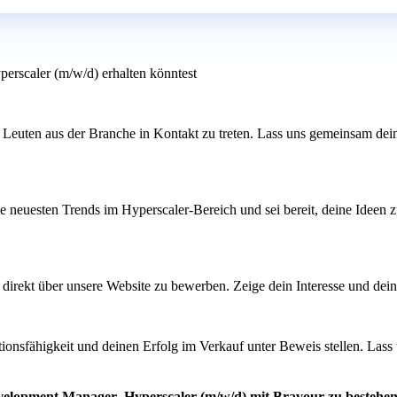
erscaler (m/w/d) erhalten könntest
 Leuten aus der Branche in Kontakt zu treten. Lass uns gemeinsam dei
ie neuesten Trends im Hyperscaler-Bereich und sei bereit, deine Ideen z
ich direkt über unsere Website zu bewerben. Zeige dein Interesse und de
tionsfähigkeit und deinen Erfolg im Verkauf unter Beweis stellen. Las
evelopment Manager- Hyperscaler (m/w/d) mit Bravour zu bestehe