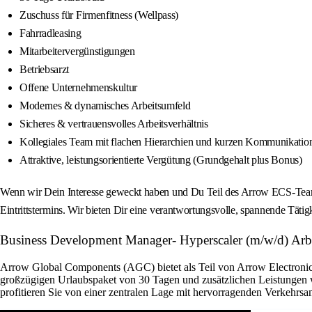
Zuschuss für Firmenfitness (Wellpass)
Fahrradleasing
Mitarbeitervergünstigungen
Betriebsarzt
Offene Unternehmenskultur
Modernes & dynamisches Arbeitsumfeld
Sicheres & vertrauensvolles Arbeitsverhältnis
Kollegiales Team mit flachen Hierarchien und kurzen Kommunikati
Attraktive, leistungsorientierte Vergütung (Grundgehalt plus Bonus)
Wenn wir Dein Interesse geweckt haben und Du Teil des Arrow ECS-Teams
Eintrittstermins. Wir bieten Dir eine verantwortungsvolle, spannende Tätig
Business Development Manager- Hyperscaler (m/w/d) Arbei
Arrow Global Components (AGC) bietet als Teil von Arrow Electronics 
großzügigen Urlaubspaket von 30 Tagen und zusätzlichen Leistungen w
profitieren Sie von einer zentralen Lage mit hervorragenden Verkehrsan