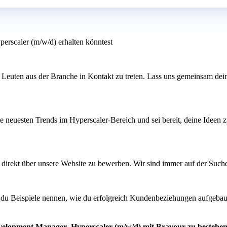
erscaler (m/w/d) erhalten könntest
 Leuten aus der Branche in Kontakt zu treten. Lass uns gemeinsam dei
e neuesten Trends im Hyperscaler-Bereich und sei bereit, deine Ideen zu
ich direkt über unsere Website zu bewerben. Wir sind immer auf der Suc
t du Beispiele nennen, wie du erfolgreich Kundenbeziehungen aufgebau
evelopment Manager- Hyperscaler (m/w/d) mit Bravour zu bestehe