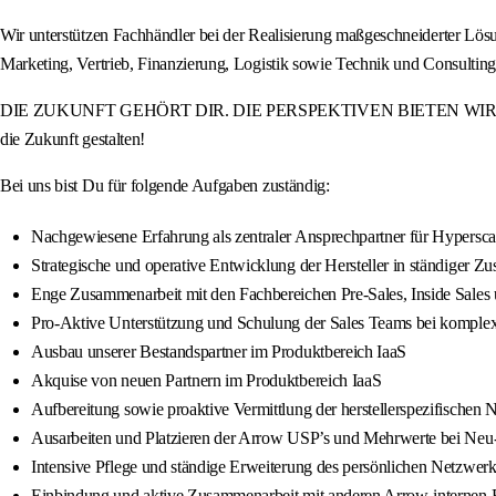
Wir unterstützen Fachhändler bei der Realisierung maßgeschneiderter Lö
Marketing, Vertrieb, Finanzierung, Logistik sowie Technik und Consulti
DIE ZUKUNFT GEHÖRT DIR. DIE PERSPEKTIVEN BIETEN WIR. Werde Teil
die Zukunft gestalten!
Bei uns bist Du für folgende Aufgaben zuständig:
Nachgewiesene Erfahrung als zentraler Ansprechpartner für Hypersc
Strategische und operative Entwicklung der Hersteller in ständiger 
Enge Zusammenarbeit mit den Fachbereichen Pre-Sales, Inside Sales
Pro-Aktive Unterstützung und Schulung der Sales Teams bei komple
Ausbau unserer Bestandspartner im Produktbereich IaaS
Akquise von neuen Partnern im Produktbereich IaaS
Aufbereitung sowie proaktive Vermittlung der herstellerspezifischen
Ausarbeiten und Platzieren der Arrow USP’s und Mehrwerte bei Neu
Intensive Pflege und ständige Erweiterung des persönlichen Netzwe
Einbindung und aktive Zusammenarbeit mit anderen Arrow-internen Fa