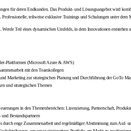
sungen für deren Endkunden. Das Produkt- und Lösungsangebot wird kombin
ng. Professionelle, teilweise exklusive Trainings und Schulungen unter
 eines dynamischen Umfelds, in dem Innovationen entstehen und de
aler-Plattformen (Microsoft Azure & AWS)
Zusammenarbeit mit den Teamkollegen
 und Marketing zur strategischen Planung und Durchführung der GoTo Mar
xen und strategischen Themen
 Neuerungen in den Themenbereichen: Lizenzierung, Partnerschaft, Produkt
- und Bestandspartnern
rks durch enge Zusammenarbeit und regelmäßiger Abstimmung zum Auf- un
chabteilungen, um unser einzigartiges Portfolio am Markt zu positioniere