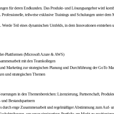
sungen für deren Endkunden. Das Produkt- und Lösungsangebot wird kombin
ng. Professionelle, teilweise exklusive Trainings und Schulungen unter
 eines dynamischen Umfelds, in dem Innovationen entstehen und de
aler-Plattformen (Microsoft Azure & AWS)
Zusammenarbeit mit den Teamkollegen
 und Marketing zur strategischen Planung und Durchführung der GoTo Mar
xen und strategischen Themen
 Neuerungen in den Themenbereichen: Lizenzierung, Partnerschaft, Produkt
- und Bestandspartnern
rks durch enge Zusammenarbeit und regelmäßiger Abstimmung zum Auf- un
chabteilungen, um unser einzigartiges Portfolio am Markt zu positioniere