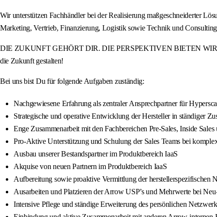
Wir unterstützen Fachhändler bei der Realisierung maßgeschneiderter Lö
Marketing, Vertrieb, Finanzierung, Logistik sowie Technik und Consulti
DIE ZUKUNFT GEHÖRT DIR. DIE PERSPEKTIVEN BIETEN WIR. Werde Teil
die Zukunft gestalten!
Bei uns bist Du für folgende Aufgaben zuständig:
Nachgewiesene Erfahrung als zentraler Ansprechpartner für Hypersc
Strategische und operative Entwicklung der Hersteller in ständiger 
Enge Zusammenarbeit mit den Fachbereichen Pre-Sales, Inside Sales
Pro-Aktive Unterstützung und Schulung der Sales Teams bei komple
Ausbau unserer Bestandspartner im Produktbereich IaaS
Akquise von neuen Partnern im Produktbereich IaaS
Aufbereitung sowie proaktive Vermittlung der herstellerspezifischen
Ausarbeiten und Platzieren der Arrow USP’s und Mehrwerte bei Neu
Intensive Pflege und ständige Erweiterung des persönlichen Netzwe
Einbindung und aktive Zusammenarbeit mit anderen Arrow-internen Fa