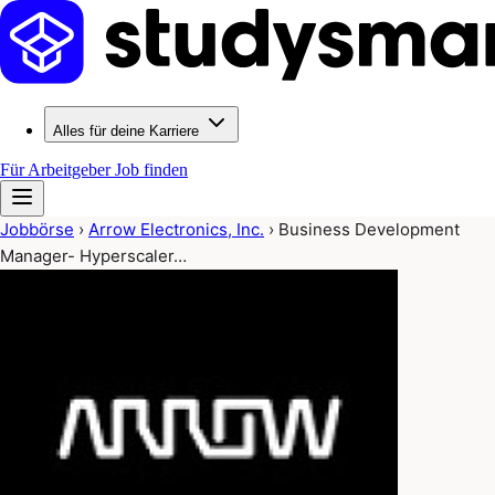
Alles für deine Karriere
Für Arbeitgeber
Job finden
Jobbörse
›
Arrow Electronics, Inc.
›
Business Development
Manager- Hyperscaler…