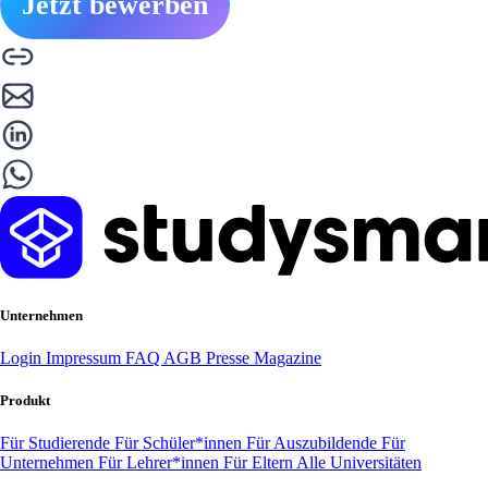
Jetzt bewerben
Unternehmen
Login
Impressum
FAQ
AGB
Presse
Magazine
Produkt
Für Studierende
Für Schüler*innen
Für Auszubildende
Für
Unternehmen
Für Lehrer*innen
Für Eltern
Alle Universitäten