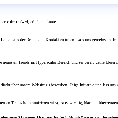
erscaler (m/w/d) erhalten könntest
 Leuten aus der Branche in Kontakt zu treten. Lass uns gemeinsam dei
ie neuesten Trends im Hyperscaler-Bereich und sei bereit, deine Ideen z
ch direkt über unsere Website zu bewerben. Zeige Initiative und lass un
ernen Teams kommunizieren wirst, ist es wichtig, klar und überzeugen
evelopment Manager- Hyperscaler (m/w/d) mit Bravour zu bestehe