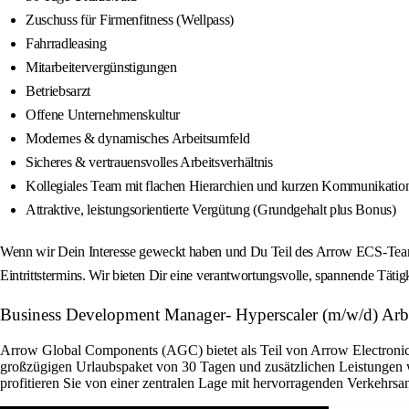
Zuschuss für Firmenfitness (Wellpass)
Fahrradleasing
Mitarbeitervergünstigungen
Betriebsarzt
Offene Unternehmenskultur
Modernes & dynamisches Arbeitsumfeld
Sicheres & vertrauensvolles Arbeitsverhältnis
Kollegiales Team mit flachen Hierarchien und kurzen Kommunikati
Attraktive, leistungsorientierte Vergütung (Grundgehalt plus Bonus)
Wenn wir Dein Interesse geweckt haben und Du Teil des Arrow ECS-Teams
Eintrittstermins. Wir bieten Dir eine verantwortungsvolle, spannende Tätig
Business Development Manager- Hyperscaler (m/w/d) Arbei
Arrow Global Components (AGC) bietet als Teil von Arrow Electronics 
großzügigen Urlaubspaket von 30 Tagen und zusätzlichen Leistungen w
profitieren Sie von einer zentralen Lage mit hervorragenden Verkehrsan