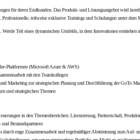
sungen für deren Endkunden. Das Produkt- und Lösungsangebot wird kombin
ng. Professionelle, teilweise exklusive Trainings und Schulungen unter
 eines dynamischen Umfelds, in dem Innovationen entstehen und de
aler-Plattformen (Microsoft Azure & AWS)
Zusammenarbeit mit den Teamkollegen
 und Marketing zur strategischen Planung und Durchführung der GoTo Mar
xen und strategischen Themen
 Neuerungen in den Themenbereichen: Lizenzierung, Partnerschaft, Produkt
- und Bestandspartnern
rks durch enge Zusammenarbeit und regelmäßiger Abstimmung zum Auf- un
chabteilungen, um unser einzigartiges Portfolio am Markt zu positioniere