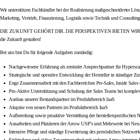
Wir unterstützen Fachhändler bei der Realisierung maßgeschneiderter Lö
Marketing, Vertrieb, Finanzierung, Logistik sowie Technik und Consulti
DIE ZUKUNFT GEHÖRT DIR. DIE PERSPEKTIVEN BIETEN WIR. Werde Teil
die Zukunft gestalten!
Bei uns bist Du für folgende Aufgaben zuständig:
Nachgewiesene Erfahrung als zentraler Ansprechpartner für Hypersc
Strategische und operative Entwicklung der Hersteller in ständiger 
Enge Zusammenarbeit mit den Fachbereichen Pre-Sales, Inside Sales
Pro-Aktive Unterstützung und Schulung der Sales Teams bei komple
Ausbau unserer Bestandspartner im Produktbereich IaaS
Akquise von neuen Partnern im Produktbereich IaaS
Aufbereitung sowie proaktive Vermittlung der herstellerspezifischen
Ausarbeiten und Platzieren der Arrow USP’s und Mehrwerte bei Neu
Intensive Pflege und ständige Erweiterung des persönlichen Netzwe
Einbindung und aktive Zusammenarbeit mit anderen Arrow-internen Fa