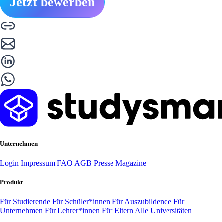
Jetzt bewerben
Unternehmen
Login
Impressum
FAQ
AGB
Presse
Magazine
Produkt
Für Studierende
Für Schüler*innen
Für Auszubildende
Für
Unternehmen
Für Lehrer*innen
Für Eltern
Alle Universitäten