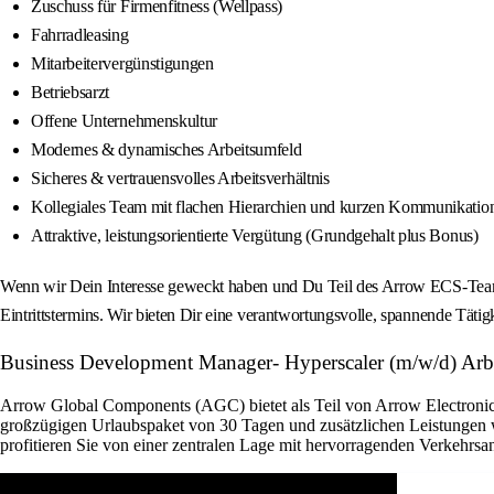
Zuschuss für Firmenfitness (Wellpass)
Fahrradleasing
Mitarbeitervergünstigungen
Betriebsarzt
Offene Unternehmenskultur
Modernes & dynamisches Arbeitsumfeld
Sicheres & vertrauensvolles Arbeitsverhältnis
Kollegiales Team mit flachen Hierarchien und kurzen Kommunikati
Attraktive, leistungsorientierte Vergütung (Grundgehalt plus Bonus)
Wenn wir Dein Interesse geweckt haben und Du Teil des Arrow ECS-Teams
Eintrittstermins. Wir bieten Dir eine verantwortungsvolle, spannende Tätig
Business Development Manager- Hyperscaler (m/w/d) Arbei
Arrow Global Components (AGC) bietet als Teil von Arrow Electronics 
großzügigen Urlaubspaket von 30 Tagen und zusätzlichen Leistungen w
profitieren Sie von einer zentralen Lage mit hervorragenden Verkehrsan