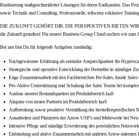
Realisierung maßgeschneiderter Lösungen für deren Endkunden. Das Produ
sowie Technik und Consulting. Professionelle, teilweise exklusive Tra
DIE ZUKUNFT GEHÖRT DIR. DIE PERSPEKTIVEN BIETEN WIR. Werde Teil
die Zukunft gestalten! Für unsere Business Group Cloud suchen wir zum f
Bei uns bist Du für folgende Aufgaben zuständig:
Nachgewiesene Erfahrung als zentraler Ansprechpartner für Hypersc
Strategische und operative Entwicklung der Hersteller in ständiger 
Enge Zusammenarbeit mit den Fachbereichen Pre-Sales, Inside Sales
Pro-Aktive Unterstützung und Schulung der Sales Teams bei komple
Ausbau unserer Bestandspartner im Produktbereich IaaS
Akquise von neuen Partnern im Produktbereich IaaS
Aufbereitung sowie proaktive Vermittlung der herstellerspezifischen
Ausarbeiten und Platzieren der Arrow USP’s und Mehrwerte bei Neu
Intensive Pflege und ständige Erweiterung des persönlichen Netzwe
Einbindung und aktive Zusammenarbeit mit anderen Arrow-internen Fa