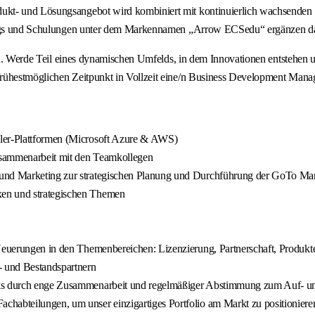
kt- und Lösungsangebot wird kombiniert mit kontinuierlich wachsenden Se
inings und Schulungen unter dem Markennamen „Arrow ECSedu“ ergänzen d
 eines dynamischen Umfelds, in dem Innovationen entstehen und de
rühestmöglichen Zeitpunkt in Vollzeit eine/n Business Development Manag
aler-Plattformen (Microsoft Azure & AWS)
Zusammenarbeit mit den Teamkollegen
 und Marketing zur strategischen Planung und Durchführung der GoTo Mar
xen und strategischen Themen
 Neuerungen in den Themenbereichen: Lizenzierung, Partnerschaft, Produkt
- und Bestandspartnern
rks durch enge Zusammenarbeit und regelmäßiger Abstimmung zum Auf- un
chabteilungen, um unser einzigartiges Portfolio am Markt zu positioniere