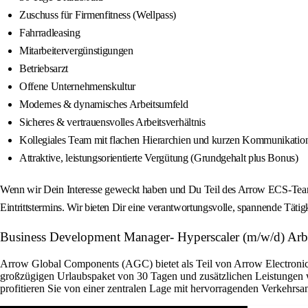
Zuschuss für Firmenfitness (Wellpass)
Fahrradleasing
Mitarbeitervergünstigungen
Betriebsarzt
Offene Unternehmenskultur
Modernes & dynamisches Arbeitsumfeld
Sicheres & vertrauensvolles Arbeitsverhältnis
Kollegiales Team mit flachen Hierarchien und kurzen Kommunikati
Attraktive, leistungsorientierte Vergütung (Grundgehalt plus Bonus)
Wenn wir Dein Interesse geweckt haben und Du Teil des Arrow ECS-Teams
Eintrittstermins. Wir bieten Dir eine verantwortungsvolle, spannende Tätig
Business Development Manager- Hyperscaler (m/w/d) Arbei
Arrow Global Components (AGC) bietet als Teil von Arrow Electronics 
großzügigen Urlaubspaket von 30 Tagen und zusätzlichen Leistungen w
profitieren Sie von einer zentralen Lage mit hervorragenden Verkehrsan