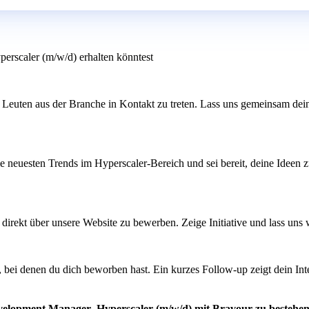
erscaler (m/w/d) erhalten könntest
 Leuten aus der Branche in Kontakt zu treten. Lass uns gemeinsam dei
ie neuesten Trends im Hyperscaler-Bereich und sei bereit, deine Ideen z
ch direkt über unsere Website zu bewerben. Zeige Initiative und lass un
bei denen du dich beworben hast. Ein kurzes Follow-up zeigt dein In
evelopment Manager- Hyperscaler (m/w/d) mit Bravour zu bestehe