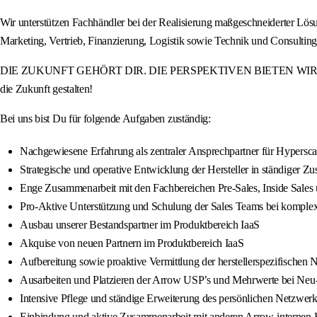
Wir unterstützen Fachhändler bei der Realisierung maßgeschneiderter Lö
Marketing, Vertrieb, Finanzierung, Logistik sowie Technik und Consulti
DIE ZUKUNFT GEHÖRT DIR. DIE PERSPEKTIVEN BIETEN WIR. Werde Teil
die Zukunft gestalten!
Bei uns bist Du für folgende Aufgaben zuständig:
Nachgewiesene Erfahrung als zentraler Ansprechpartner für Hypersc
Strategische und operative Entwicklung der Hersteller in ständiger 
Enge Zusammenarbeit mit den Fachbereichen Pre-Sales, Inside Sales
Pro-Aktive Unterstützung und Schulung der Sales Teams bei komple
Ausbau unserer Bestandspartner im Produktbereich IaaS
Akquise von neuen Partnern im Produktbereich IaaS
Aufbereitung sowie proaktive Vermittlung der herstellerspezifischen
Ausarbeiten und Platzieren der Arrow USP’s und Mehrwerte bei Neu
Intensive Pflege und ständige Erweiterung des persönlichen Netzwe
Einbindung und aktive Zusammenarbeit mit anderen Arrow-internen Fa