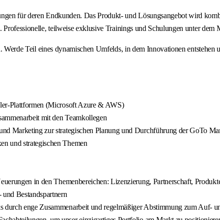
sungen für deren Endkunden. Das Produkt- und Lösungsangebot wird kombin
ng. Professionelle, teilweise exklusive Trainings und Schulungen unter
 eines dynamischen Umfelds, in dem Innovationen entstehen und de
aler-Plattformen (Microsoft Azure & AWS)
Zusammenarbeit mit den Teamkollegen
 und Marketing zur strategischen Planung und Durchführung der GoTo Mar
xen und strategischen Themen
 Neuerungen in den Themenbereichen: Lizenzierung, Partnerschaft, Produkt
- und Bestandspartnern
rks durch enge Zusammenarbeit und regelmäßiger Abstimmung zum Auf- un
chabteilungen, um unser einzigartiges Portfolio am Markt zu positioniere