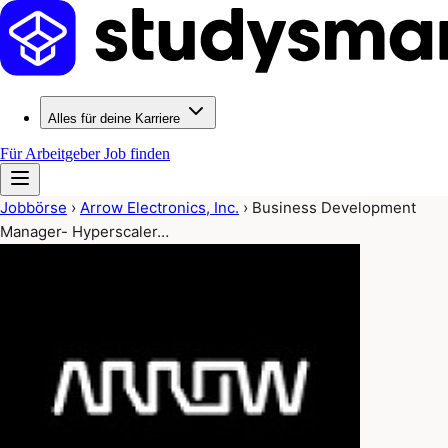
Alles für deine Karriere
Für Arbeitgeber
Job finden
Jobbörse
›
Arrow Electronics, Inc.
›
Business Development
Manager- Hyperscaler…