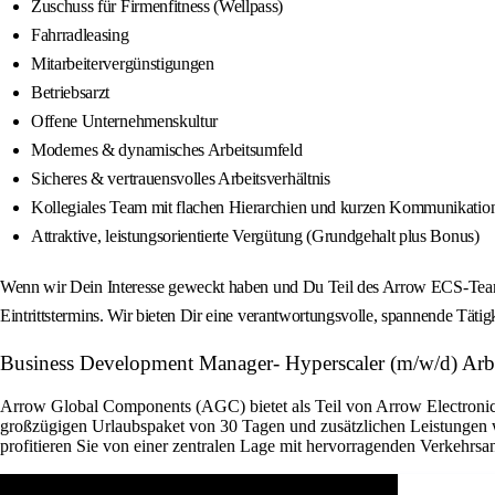
Zuschuss für Firmenfitness (Wellpass)
Fahrradleasing
Mitarbeitervergünstigungen
Betriebsarzt
Offene Unternehmenskultur
Modernes & dynamisches Arbeitsumfeld
Sicheres & vertrauensvolles Arbeitsverhältnis
Kollegiales Team mit flachen Hierarchien und kurzen Kommunikati
Attraktive, leistungsorientierte Vergütung (Grundgehalt plus Bonus)
Wenn wir Dein Interesse geweckt haben und Du Teil des Arrow ECS-Teams
Eintrittstermins. Wir bieten Dir eine verantwortungsvolle, spannende Tätig
Business Development Manager- Hyperscaler (m/w/d) Arbei
Arrow Global Components (AGC) bietet als Teil von Arrow Electronics 
großzügigen Urlaubspaket von 30 Tagen und zusätzlichen Leistungen w
profitieren Sie von einer zentralen Lage mit hervorragenden Verkehrsan