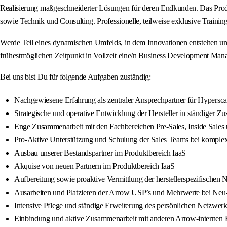
Realisierung maßgeschneiderter Lösungen für deren Endkunden. Das Produ
sowie Technik und Consulting. Professionelle, teilweise exklusive Tra
Werde Teil eines dynamischen Umfelds, in dem Innovationen entstehen u
frühestmöglichen Zeitpunkt in Vollzeit eine/n Business Development Mana
Bei uns bist Du für folgende Aufgaben zuständig:
Nachgewiesene Erfahrung als zentraler Ansprechpartner für Hypersc
Strategische und operative Entwicklung der Hersteller in ständiger 
Enge Zusammenarbeit mit den Fachbereichen Pre-Sales, Inside Sales
Pro-Aktive Unterstützung und Schulung der Sales Teams bei komple
Ausbau unserer Bestandspartner im Produktbereich IaaS
Akquise von neuen Partnern im Produktbereich IaaS
Aufbereitung sowie proaktive Vermittlung der herstellerspezifischen
Ausarbeiten und Platzieren der Arrow USP’s und Mehrwerte bei Neu
Intensive Pflege und ständige Erweiterung des persönlichen Netzwe
Einbindung und aktive Zusammenarbeit mit anderen Arrow-internen Fa