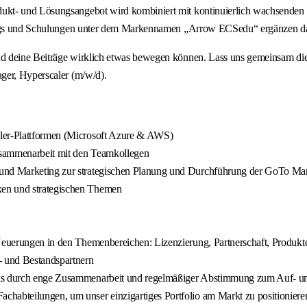
kt- und Lösungsangebot wird kombiniert mit kontinuierlich wachsenden Se
inings und Schulungen unter dem Markennamen „Arrow ECSedu“ ergänzen d
nd deine Beiträge wirklich etwas bewegen können. Lass uns gemeinsam di
ger, Hyperscaler (m/w/d).
aler-Plattformen (Microsoft Azure & AWS)
Zusammenarbeit mit den Teamkollegen
 und Marketing zur strategischen Planung und Durchführung der GoTo Mar
xen und strategischen Themen
 Neuerungen in den Themenbereichen: Lizenzierung, Partnerschaft, Produkt
- und Bestandspartnern
rks durch enge Zusammenarbeit und regelmäßiger Abstimmung zum Auf- un
chabteilungen, um unser einzigartiges Portfolio am Markt zu positioniere