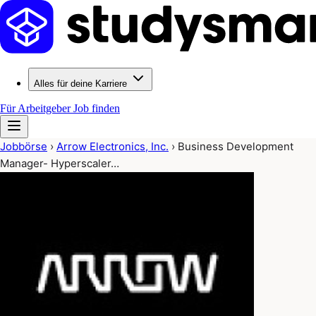
Alles für deine Karriere
Für Arbeitgeber
Job finden
Jobbörse
›
Arrow Electronics, Inc.
›
Business Development
Manager- Hyperscaler…