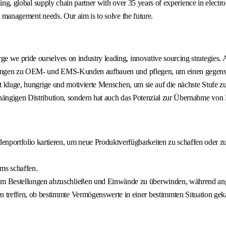
ading, global supply chain partner with over 35 years of experience in elec
n management needs. Our aim is to solve the future.
ge we pride ourselves on industry leading, innovative sourcing strategi
ziehungen zu OEM- und EMS-Kunden aufbauen und pflegen, um einen gegen
cht kluge, hungrige und motivierte Menschen, um sie auf die nächste Stuf
bhängigen Distribution, sondern hat auch das Potenzial zur Übernahme vo
nportfolio kartieren, um neue Produktverfügbarkeiten zu schaffen oder 
ms schaffen.
 um Bestellungen abzuschließen und Einwände zu überwinden, während an
 treffen, ob bestimmte Vermögenswerte in einer bestimmten Situation geka