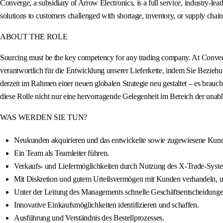
Converge, a subsidiary of Arrow Electronics, is a full service, industry-le
solutions to customers challenged with shortage, inventory, or supply chai
ABOUT THE ROLE
Sourcing must be the key competency for any trading company. At Conver
verantwortlich für die Entwicklung unserer Lieferkette, indem Sie Be
derzeit im Rahmen einer neuen globalen Strategie neu gestaltet – es brau
diese Rolle nicht nur eine hervorragende Gelegenheit im Bereich der una
WAS WERDEN SIE TUN?
Neukunden akquirieren und das entwickelte sowie zugewiesene Kunde
Ein Team als Teamleiter führen.
Verkaufs- und Liefermöglichkeiten durch Nutzung des X-Trade-Syste
Mit Diskretion und gutem Urteilsvermögen mit Kunden verhandeln,
Unter der Leitung des Managements schnelle Geschäftsentscheidungen
Innovative Einkaufsmöglichkeiten identifizieren und schaffen.
Ausführung und Verständnis des Bestellprozesses.