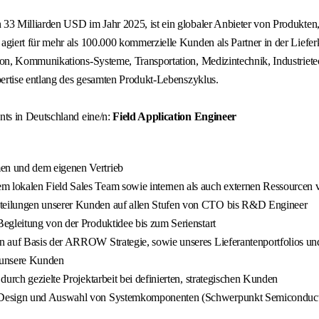
3 Milliarden USD im Jahr 2025, ist ein globaler Anbieter von Produkten,
iert für mehr als 100.000 kommerzielle Kunden als Partner in der Lieferk
n, Kommunikations-Systeme, Transportation, Medizintechnik, Industrietec
ertise entlang des gesamten Produkt-Lebenszyklus.
ts in Deutschland eine/n:
Field Application Engineer
en und dem eigenen Vertrieb
 lokalen Field Sales Team sowie internen als auch externen Ressourcen 
teilungen unserer Kunden auf allen Stufen von CTO bis R&D Engineer
egleitung von der Produktidee bis zum Serienstart
 auf Basis der ARROW Strategie, sowie unseres Lieferantenportfolios und
 unsere Kunden
urch gezielte Projektarbeit bei definierten, strategischen Kunden
ei Design und Auswahl von Systemkomponenten (Schwerpunkt Semiconduct