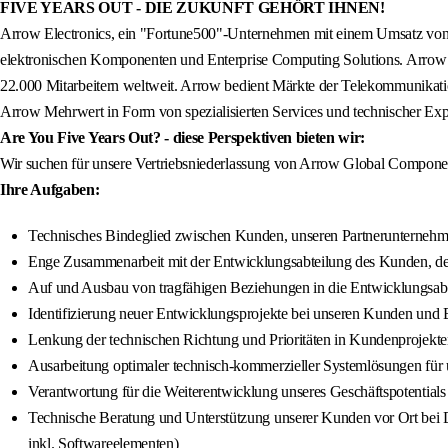
FIVE YEARS OUT - DIE ZUKUNFT GEHÖRT IHNEN!
Arrow Electronics, ein "Fortune500"-Unternehmen mit einem Umsatz von 3
elektronischen Komponenten und Enterprise Computing Solutions. Arrow ag
22.000 Mitarbeitern weltweit. Arrow bedient Märkte der Telekommunikatio
Arrow Mehrwert in Form von spezialisierten Services und technischer Exp
Are You Five Years Out? - diese Perspektiven bieten wir:
Wir suchen für unsere Vertriebsniederlassung von Arrow Global Componen
Ihre Aufgaben:
Technisches Bindeglied zwischen Kunden, unseren Partnerunternehm
Enge Zusammenarbeit mit der Entwicklungsabteilung des Kunden, dem
Auf und Ausbau von tragfähigen Beziehungen in die Entwicklungsab
Identifizierung neuer Entwicklungsprojekte bei unseren Kunden und B
Lenkung der technischen Richtung und Prioritäten in Kundenprojekten
Ausarbeitung optimaler technisch-kommerzieller Systemlösungen für
Verantwortung für die Weiterentwicklung unseres Geschäftspotentials d
Technische Beratung und Unterstützung unserer Kunden vor Ort b
inkl. Softwareelementen)