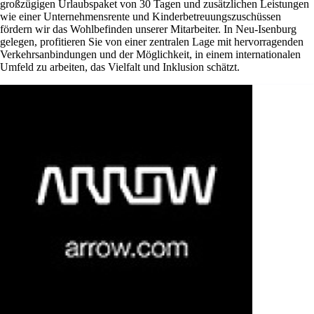
großzügigen Urlaubspaket von 30 Tagen und zusätzlichen Leistungen
wie einer Unternehmensrente und Kinderbetreuungszuschüssen
fördern wir das Wohlbefinden unserer Mitarbeiter. In Neu-Isenburg
gelegen, profitieren Sie von einer zentralen Lage mit hervorragenden
Verkehrsanbindungen und der Möglichkeit, in einem internationalen
Umfeld zu arbeiten, das Vielfalt und Inklusion schätzt.