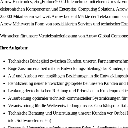
Arrow Electronics, ein „Fortune500“-Unternehmen mit einem Umsatz von 3
elektronischen Komponenten und Enterprise Computing Solutions. Arrow ag
22.000 Mitarbeitern weltweit. Arrow bedient Märkte der Telekommunikatio
Arrow Mehrwert in Form von spezialisierten Services und technischer Exp
Wir suchen für unsere Vertriebsniederlassung von Arrow Global Component
Ihre Aufgaben:
Technisches Bindeglied zwischen Kunden, unseren Partnerunternehm
Enge Zusammenarbeit mit der Entwicklungsabteilung des Kunden, dem
Auf und Ausbau von tragfähigen Beziehungen in die Entwicklungsab
Identifizierung neuer Entwicklungsprojekte bei unseren Kunden und B
Lenkung der technischen Richtung und Prioritäten in Kundenprojekten
Ausarbeitung optimaler technisch-kommerzieller Systemlösungen für
Verantwortung für die Weiterentwicklung unseres Geschäftspotentials d
Technische Beratung und Unterstützung unserer Kunden vor Ort b
inkl. Softwareelementen)
Beratende Unterstützungsfunktion unseres Sales-Außendienstes in te