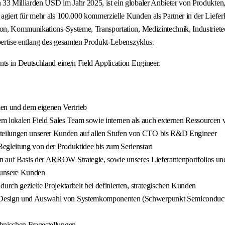
3 Milliarden USD im Jahr 2025, ist ein globaler Anbieter von Produkten,
iert für mehr als 100.000 kommerzielle Kunden als Partner in der Lieferk
n, Kommunikations-Systeme, Transportation, Medizintechnik, Industrietec
ertise entlang des gesamten Produkt-Lebenszyklus.
s in Deutschland eine/n Field Application Engineer.
en und dem eigenen Vertrieb
 lokalen Field Sales Team sowie internen als auch externen Ressourcen 
teilungen unserer Kunden auf allen Stufen von CTO bis R&D Engineer
egleitung von der Produktidee bis zum Serienstart
 auf Basis der ARROW Strategie, sowie unseres Lieferantenportfolios und
 unsere Kunden
urch gezielte Projektarbeit bei definierten, strategischen Kunden
ei Design und Auswahl von Systemkomponenten (Schwerpunkt Semiconduct
chnischen Fragestellungen