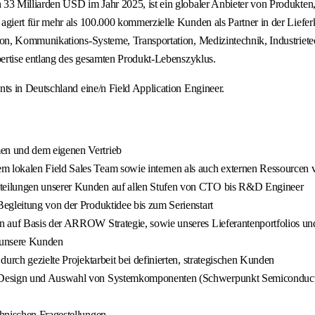
3 Milliarden USD im Jahr 2025, ist ein globaler Anbieter von Produkten,
iert für mehr als 100.000 kommerzielle Kunden als Partner in der Lieferk
n, Kommunikations-Systeme, Transportation, Medizintechnik, Industrietec
ertise entlang des gesamten Produkt-Lebenszyklus.
s in Deutschland eine/n Field Application Engineer.
en und dem eigenen Vertrieb
 lokalen Field Sales Team sowie internen als auch externen Ressourcen 
teilungen unserer Kunden auf allen Stufen von CTO bis R&D Engineer
egleitung von der Produktidee bis zum Serienstart
 auf Basis der ARROW Strategie, sowie unseres Lieferantenportfolios und
 unsere Kunden
urch gezielte Projektarbeit bei definierten, strategischen Kunden
ei Design und Auswahl von Systemkomponenten (Schwerpunkt Semiconduct
chnischen Fragestellungen