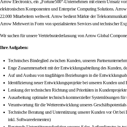
Arrow Electronics, ein „Fortune500“-Unternehmen mit einem Umsatz von 3
elektronischen Komponenten und Enterprise Computing Solutions. Arrow ag
22.000 Mitarbeitern weltweit. Arrow bedient Märkte der Telekommunikatio
Arrow Mehrwert in Form von spezialisierten Services und technischer Exp
Wir suchen für unsere Vertriebsniederlassung von Arrow Global Component
Ihre Aufgaben:
Technisches Bindeglied zwischen Kunden, unseren Partnerunternehm
Enge Zusammenarbeit mit der Entwicklungsabteilung des Kunden, dem
Auf und Ausbau von tragfähigen Beziehungen in die Entwicklungsab
Identifizierung neuer Entwicklungsprojekte bei unseren Kunden und B
Lenkung der technischen Richtung und Prioritäten in Kundenprojekten
Ausarbeitung optimaler technisch-kommerzieller Systemlösungen für
Verantwortung für die Weiterentwicklung unseres Geschäftspotentials d
Technische Beratung und Unterstützung unserer Kunden vor Ort b
inkl. Softwareelementen)
Beratende Unterstützungsfunktion unseres Sales-Außendienstes in te