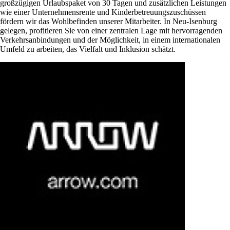
großzügigen Urlaubspaket von 30 Tagen und zusätzlichen Leistungen
wie einer Unternehmensrente und Kinderbetreuungszuschüssen
fördern wir das Wohlbefinden unserer Mitarbeiter. In Neu-Isenburg
gelegen, profitieren Sie von einer zentralen Lage mit hervorragenden
Verkehrsanbindungen und der Möglichkeit, in einem internationalen
Umfeld zu arbeiten, das Vielfalt und Inklusion schätzt.