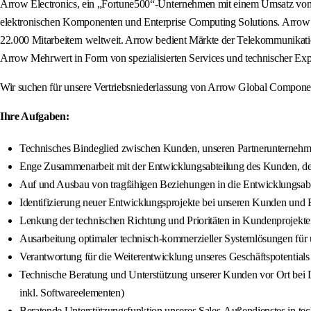
Arrow Electronics, ein „Fortune500“-Unternehmen mit einem Umsatz von 3
elektronischen Komponenten und Enterprise Computing Solutions. Arrow ag
22.000 Mitarbeitern weltweit. Arrow bedient Märkte der Telekommunikatio
Arrow Mehrwert in Form von spezialisierten Services und technischer Exp
Wir suchen für unsere Vertriebsniederlassung von Arrow Global Component
Ihre Aufgaben:
Technisches Bindeglied zwischen Kunden, unseren Partnerunternehm
Enge Zusammenarbeit mit der Entwicklungsabteilung des Kunden, dem
Auf und Ausbau von tragfähigen Beziehungen in die Entwicklungsab
Identifizierung neuer Entwicklungsprojekte bei unseren Kunden und B
Lenkung der technischen Richtung und Prioritäten in Kundenprojekten
Ausarbeitung optimaler technisch-kommerzieller Systemlösungen für
Verantwortung für die Weiterentwicklung unseres Geschäftspotentials d
Technische Beratung und Unterstützung unserer Kunden vor Ort b
inkl. Softwareelementen)
Beratende Unterstützungsfunktion unseres Sales-Außendienstes in te