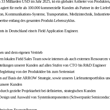
3 Milliarden USD im Jahr 2025, ist ein globaler Anbieter von Produkten,
iert für mehr als 100.000 kommerzielle Kunden als Partner in der Lieferk
n, Kommunikations-Systeme, Transportation, Medizintechnik, Industrietec
ertise entlang des gesamten Produkt-Lebenszyklus.
s in Deutschland eine/n Field Application Engineer.
en und dem eigenen Vertrieb
 lokalen Field Sales Team sowie internen als auch externen Ressourcen 
teilungen unserer Kunden auf allen Stufen von CTO bis R&D Engineer
egleitung von der Produktidee bis zum Serienstart
 auf Basis der ARROW Strategie, sowie unseres Lieferantenportfolios und
 unsere Kunden
urch gezielte Projektarbeit bei definierten, strategischen Kunden
ei Design und Auswahl von Systemkomponenten (Schwerpunkt Semiconduct
chnischen Fragestellungen