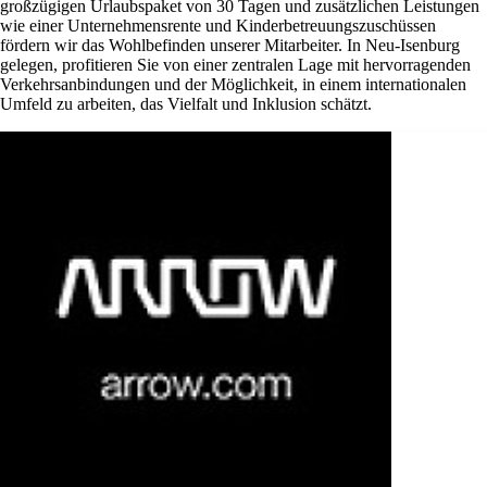
großzügigen Urlaubspaket von 30 Tagen und zusätzlichen Leistungen
wie einer Unternehmensrente und Kinderbetreuungszuschüssen
fördern wir das Wohlbefinden unserer Mitarbeiter. In Neu-Isenburg
gelegen, profitieren Sie von einer zentralen Lage mit hervorragenden
Verkehrsanbindungen und der Möglichkeit, in einem internationalen
Umfeld zu arbeiten, das Vielfalt und Inklusion schätzt.