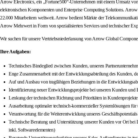
Arrow Electronics, ein „Fortune500“-Unternehmen mit einem Umsatz von 3
elektronischen Komponenten und Enterprise Computing Solutions. Arrow ag
22.000 Mitarbeitern weltweit. Arrow bedient Märkte der Telekommunikatio
Arrow Mehrwert in Form von spezialisierten Services und technischer Exp
Wir suchen für unsere Vertriebsniederlassung von Arrow Global Component
Ihre Aufgaben:
Technisches Bindeglied zwischen Kunden, unseren Partnerunternehm
Enge Zusammenarbeit mit der Entwicklungsabteilung des Kunden, dem
Auf und Ausbau von tragfähigen Beziehungen in die Entwicklungsab
Identifizierung neuer Entwicklungsprojekte bei unseren Kunden und B
Lenkung der technischen Richtung und Prioritäten in Kundenprojekten
Ausarbeitung optimaler technisch-kommerzieller Systemlösungen für
Verantwortung für die Weiterentwicklung unseres Geschäftspotentials d
Technische Beratung und Unterstützung unserer Kunden vor Ort b
inkl. Softwareelementen)
Beratende Unterstützungsfunktion unseres Sales-Außendienstes in te