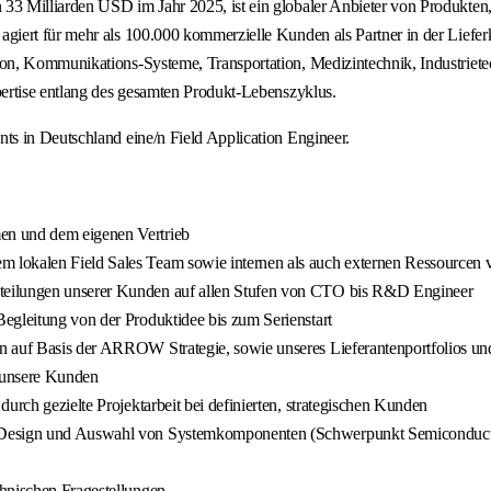
3 Milliarden USD im Jahr 2025, ist ein globaler Anbieter von Produkten,
iert für mehr als 100.000 kommerzielle Kunden als Partner in der Lieferk
n, Kommunikations-Systeme, Transportation, Medizintechnik, Industrietec
ertise entlang des gesamten Produkt-Lebenszyklus.
s in Deutschland eine/n Field Application Engineer.
en und dem eigenen Vertrieb
 lokalen Field Sales Team sowie internen als auch externen Ressourcen 
teilungen unserer Kunden auf allen Stufen von CTO bis R&D Engineer
egleitung von der Produktidee bis zum Serienstart
 auf Basis der ARROW Strategie, sowie unseres Lieferantenportfolios und
 unsere Kunden
urch gezielte Projektarbeit bei definierten, strategischen Kunden
ei Design und Auswahl von Systemkomponenten (Schwerpunkt Semiconduct
chnischen Fragestellungen