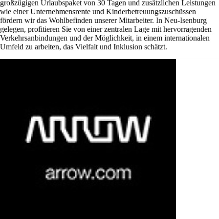
großzügigen Urlaubspaket von 30 Tagen und zusätzlichen Leistungen
wie einer Unternehmensrente und Kinderbetreuungszuschüssen
fördern wir das Wohlbefinden unserer Mitarbeiter. In Neu-Isenburg
gelegen, profitieren Sie von einer zentralen Lage mit hervorragenden
Verkehrsanbindungen und der Möglichkeit, in einem internationalen
Umfeld zu arbeiten, das Vielfalt und Inklusion schätzt.