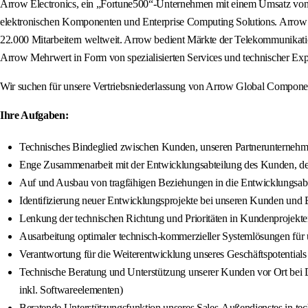
Arrow Electronics, ein „Fortune500“-Unternehmen mit einem Umsatz von 3
elektronischen Komponenten und Enterprise Computing Solutions. Arrow ag
22.000 Mitarbeitern weltweit. Arrow bedient Märkte der Telekommunikatio
Arrow Mehrwert in Form von spezialisierten Services und technischer Exp
Wir suchen für unsere Vertriebsniederlassung von Arrow Global Component
Ihre Aufgaben:
Technisches Bindeglied zwischen Kunden, unseren Partnerunternehm
Enge Zusammenarbeit mit der Entwicklungsabteilung des Kunden, dem
Auf und Ausbau von tragfähigen Beziehungen in die Entwicklungsab
Identifizierung neuer Entwicklungsprojekte bei unseren Kunden und B
Lenkung der technischen Richtung und Prioritäten in Kundenprojekten
Ausarbeitung optimaler technisch-kommerzieller Systemlösungen für
Verantwortung für die Weiterentwicklung unseres Geschäftspotentials d
Technische Beratung und Unterstützung unserer Kunden vor Ort b
inkl. Softwareelementen)
Beratende Unterstützungsfunktion unseres Sales-Außendienstes in te