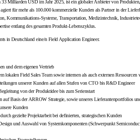
3 Milliarden USD im Jahr 2025, ist ein globaler Anbieter von Produkten,
iert für mehr als 100.000 kommerzielle Kunden als Partner in der Lieferk
n, Kommunikations-Systeme, Transportation, Medizintechnik, Industrietec
ertise entlang des gesamten Produkt-Lebenszyklus.
s in Deutschland eine/n Field Application Engineer.
en und dem eigenen Vertrieb
 lokalen Field Sales Team sowie internen als auch externen Ressourcen 
teilungen unserer Kunden auf allen Stufen von CTO bis R&D Engineer
egleitung von der Produktidee bis zum Serienstart
 auf Basis der ARROW Strategie, sowie unseres Lieferantenportfolios und
 unsere Kunden
urch gezielte Projektarbeit bei definierten, strategischen Kunden
ei Design und Auswahl von Systemkomponenten (Schwerpunkt Semiconduct
chnischen Fragestellungen