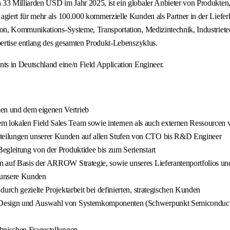
3 Milliarden USD im Jahr 2025, ist ein globaler Anbieter von Produkten,
iert für mehr als 100.000 kommerzielle Kunden als Partner in der Lieferk
n, Kommunikations-Systeme, Transportation, Medizintechnik, Industrietec
ertise entlang des gesamten Produkt-Lebenszyklus.
s in Deutschland eine/n Field Application Engineer.
en und dem eigenen Vertrieb
 lokalen Field Sales Team sowie internen als auch externen Ressourcen 
teilungen unserer Kunden auf allen Stufen von CTO bis R&D Engineer
egleitung von der Produktidee bis zum Serienstart
 auf Basis der ARROW Strategie, sowie unseres Lieferantenportfolios und
 unsere Kunden
urch gezielte Projektarbeit bei definierten, strategischen Kunden
ei Design und Auswahl von Systemkomponenten (Schwerpunkt Semiconduct
chnischen Fragestellungen