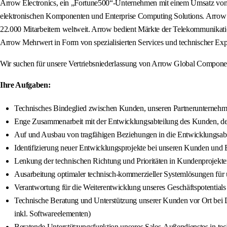
Arrow Electronics, ein „Fortune500“-Unternehmen mit einem Umsatz von 3
elektronischen Komponenten und Enterprise Computing Solutions. Arrow ag
22.000 Mitarbeitern weltweit. Arrow bedient Märkte der Telekommunikatio
Arrow Mehrwert in Form von spezialisierten Services und technischer Exp
Wir suchen für unsere Vertriebsniederlassung von Arrow Global Component
Ihre Aufgaben:
Technisches Bindeglied zwischen Kunden, unseren Partnerunternehm
Enge Zusammenarbeit mit der Entwicklungsabteilung des Kunden, dem
Auf und Ausbau von tragfähigen Beziehungen in die Entwicklungsab
Identifizierung neuer Entwicklungsprojekte bei unseren Kunden und B
Lenkung der technischen Richtung und Prioritäten in Kundenprojekten
Ausarbeitung optimaler technisch-kommerzieller Systemlösungen für
Verantwortung für die Weiterentwicklung unseres Geschäftspotentials d
Technische Beratung und Unterstützung unserer Kunden vor Ort b
inkl. Softwareelementen)
Beratende Unterstützungsfunktion unseres Sales-Außendienstes in te