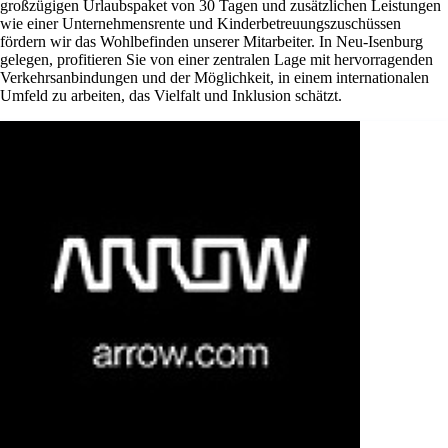
großzügigen Urlaubspaket von 30 Tagen und zusätzlichen Leistungen
wie einer Unternehmensrente und Kinderbetreuungszuschüssen
fördern wir das Wohlbefinden unserer Mitarbeiter. In Neu-Isenburg
gelegen, profitieren Sie von einer zentralen Lage mit hervorragenden
Verkehrsanbindungen und der Möglichkeit, in einem internationalen
Umfeld zu arbeiten, das Vielfalt und Inklusion schätzt.